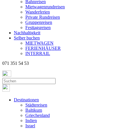
Bahnreisen
Mietwagenrundreisen
Wanderferien
Private Rundreisen
Gruppenreisen
Festtagsreisen
Nachhaltigkeit
Selber buchen
MIETWAGEN
FERIENHÄUSER
INTERRAIL
071 351 54 53
Destinationen
Städtereisen
Baltikum
Griechenland
Indien
Israel