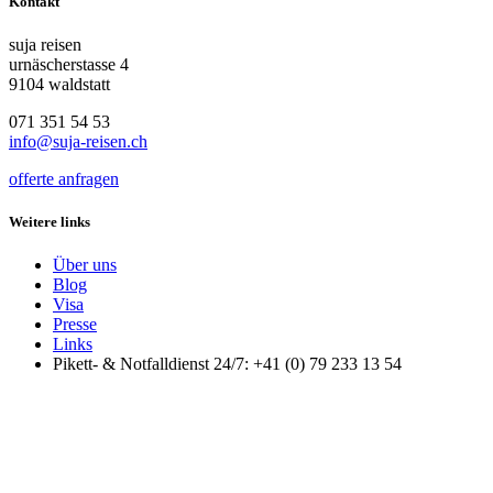
Kontakt
suja reisen
urnäscherstasse 4
9104 waldstatt
071 351 54 53
info@suja-reisen.ch
offerte anfragen
Weitere links
Über uns
Blog
Visa
Presse
Links
Pikett- & Notfalldienst 24/7: +41 (0) 79 233 13 54