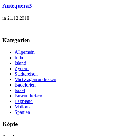
Antequera3
in 21.12.2018
Kategorien
Allgemein
Indien
Island
Zypern
Städtereisen
Mietwagenrundreisen
Badeferien
Israel
Busrundreisen
Lappland
Mallorca
Spanien
Köpfe