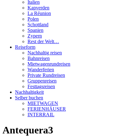
Italien
Kapverden
La Réunion
Polen
Schottland
Spanien
Zypern
Rest der Welt…
Reiseform
Nachhaltig reisen
Bahnreisen
Mietwagenrundreisen
Wanderferien
Private Rundreisen
Gruppenreisen
Festtagsreisen
Nachhaltigkeit
Selber buchen
MIETWAGEN
FERIENHÄUSER
INTERRAIL
Antequera3