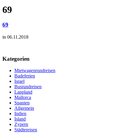
69
69
in 06.11.2018
Kategorien
Mietwagenrundreisen
Badeferien
Israel
Busrundreisen
Lappland
Mallorca
Spanien
Allgemein
Indien
Island
Zypern
Städtereisen