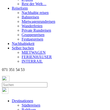
Rest der Welt…
Reiseform
Nachhaltig reisen
Bahnreisen
Mietwagenrundreisen
Wanderferien
Private Rundreisen
Gruppenreisen
Festtagsreisen
Nachhaltigkeit
Selber buchen
MIETWAGEN
FERIENHÄUSER
INTERRAIL
071 351 54 53
Destinationen
Städtereisen
Baltikum