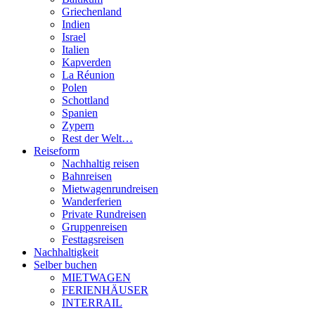
Griechenland
Indien
Israel
Italien
Kapverden
La Réunion
Polen
Schottland
Spanien
Zypern
Rest der Welt…
Reiseform
Nachhaltig reisen
Bahnreisen
Mietwagenrundreisen
Wanderferien
Private Rundreisen
Gruppenreisen
Festtagsreisen
Nachhaltigkeit
Selber buchen
MIETWAGEN
FERIENHÄUSER
INTERRAIL