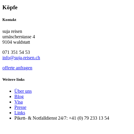
Köpfe
Kontakt
suja reisen
urnäscherstasse 4
9104 waldstatt
071 351 54 53
info@suja-reisen.ch
offerte anfragen
Weitere links
Über uns
Blog
Visa
Presse
Links
Pikett- & Notfalldienst 24/7: +41 (0) 79 233 13 54