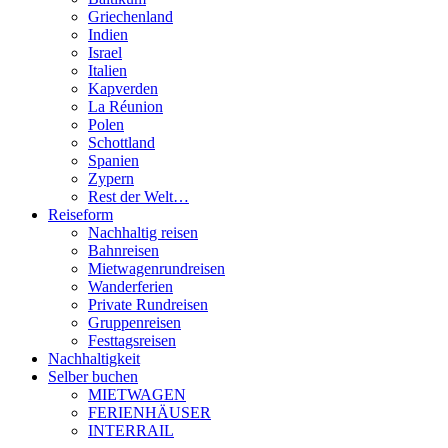
Griechenland
Indien
Israel
Italien
Kapverden
La Réunion
Polen
Schottland
Spanien
Zypern
Rest der Welt…
Reiseform
Nachhaltig reisen
Bahnreisen
Mietwagenrundreisen
Wanderferien
Private Rundreisen
Gruppenreisen
Festtagsreisen
Nachhaltigkeit
Selber buchen
MIETWAGEN
FERIENHÄUSER
INTERRAIL