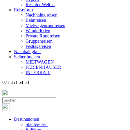
Rest der Welt…
Reiseform
Nachhaltig reisen
Bahnreisen
Mietwagenrundreisen
Wanderferien
Private Rundreisen
Gruppenreisen
Festtagsreisen
Nachhaltigkeit
Selber buchen
MIETWAGEN
FERIENHÄUSER
INTERRAIL
071 351 54 53
Destinationen
Städtereisen
Baltikum