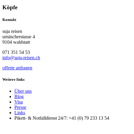
Köpfe
Kontakt
suja reisen
urnäscherstasse 4
9104 waldstatt
071 351 54 53
info@suja-reisen.ch
offerte anfragen
Weitere links
Über uns
Blog
Visa
Presse
Links
Pikett- & Notfalldienst 24/7: +41 (0) 79 233 13 54