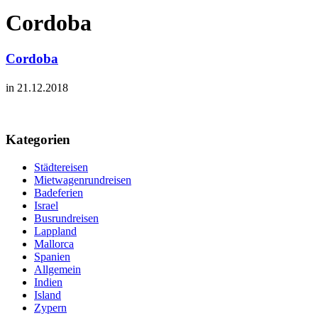
Cordoba
Cordoba
in 21.12.2018
Kategorien
Städtereisen
Mietwagenrundreisen
Badeferien
Israel
Busrundreisen
Lappland
Mallorca
Spanien
Allgemein
Indien
Island
Zypern