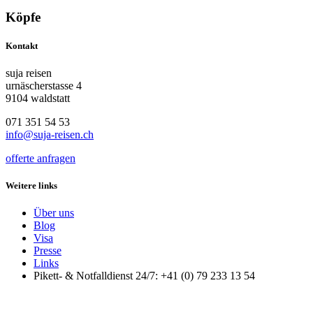
Köpfe
Kontakt
suja reisen
urnäscherstasse 4
9104 waldstatt
071 351 54 53
info@suja-reisen.ch
offerte anfragen
Weitere links
Über uns
Blog
Visa
Presse
Links
Pikett- & Notfalldienst 24/7: +41 (0) 79 233 13 54