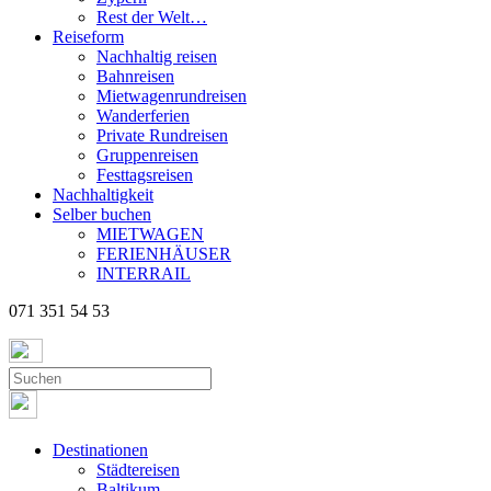
Rest der Welt…
Reiseform
Nachhaltig reisen
Bahnreisen
Mietwagenrundreisen
Wanderferien
Private Rundreisen
Gruppenreisen
Festtagsreisen
Nachhaltigkeit
Selber buchen
MIETWAGEN
FERIENHÄUSER
INTERRAIL
071 351 54 53
Destinationen
Städtereisen
Baltikum