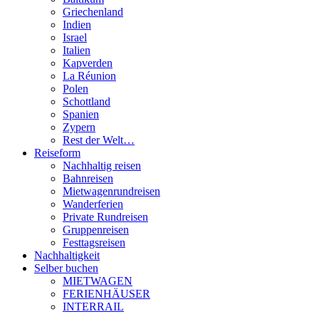
Griechenland
Indien
Israel
Italien
Kapverden
La Réunion
Polen
Schottland
Spanien
Zypern
Rest der Welt…
Reiseform
Nachhaltig reisen
Bahnreisen
Mietwagenrundreisen
Wanderferien
Private Rundreisen
Gruppenreisen
Festtagsreisen
Nachhaltigkeit
Selber buchen
MIETWAGEN
FERIENHÄUSER
INTERRAIL