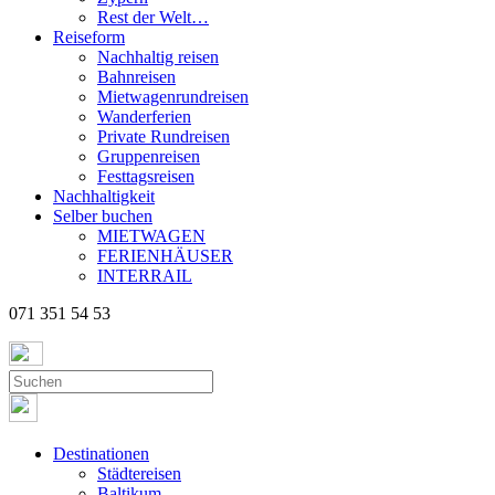
Rest der Welt…
Reiseform
Nachhaltig reisen
Bahnreisen
Mietwagenrundreisen
Wanderferien
Private Rundreisen
Gruppenreisen
Festtagsreisen
Nachhaltigkeit
Selber buchen
MIETWAGEN
FERIENHÄUSER
INTERRAIL
071 351 54 53
Destinationen
Städtereisen
Baltikum