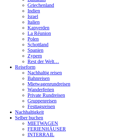
Griechenland
Indien
Israel
Italien
Kapverden
La Réunion
Polen
Schottland
Spanien
Zypern
Rest der Welt…
Reiseform
Nachhaltig reisen
Bahnreisen
Mietwagenrundreisen
Wanderferien
Private Rundreisen
Gruppenreisen
Festtagsreisen
Nachhaltigkeit
Selber buchen
MIETWAGEN
FERIENHÄUSER
INTERRAIL