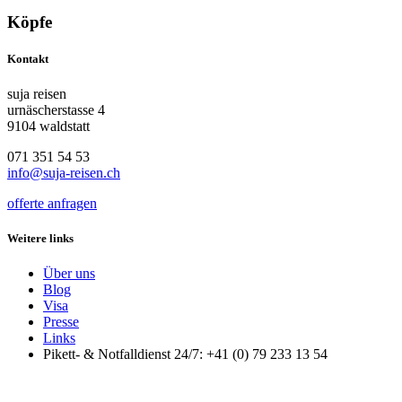
Köpfe
Kontakt
suja reisen
urnäscherstasse 4
9104 waldstatt
071 351 54 53
info@suja-reisen.ch
offerte anfragen
Weitere links
Über uns
Blog
Visa
Presse
Links
Pikett- & Notfalldienst 24/7: +41 (0) 79 233 13 54