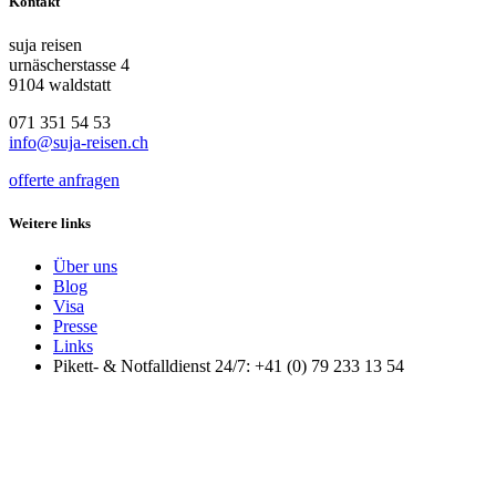
Kontakt
suja reisen
urnäscherstasse 4
9104 waldstatt
071 351 54 53
info@suja-reisen.ch
offerte anfragen
Weitere links
Über uns
Blog
Visa
Presse
Links
Pikett- & Notfalldienst 24/7: +41 (0) 79 233 13 54