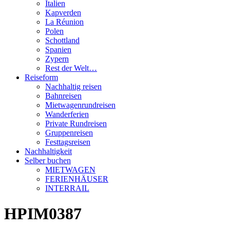
Italien
Kapverden
La Réunion
Polen
Schottland
Spanien
Zypern
Rest der Welt…
Reiseform
Nachhaltig reisen
Bahnreisen
Mietwagenrundreisen
Wanderferien
Private Rundreisen
Gruppenreisen
Festtagsreisen
Nachhaltigkeit
Selber buchen
MIETWAGEN
FERIENHÄUSER
INTERRAIL
HPIM0387