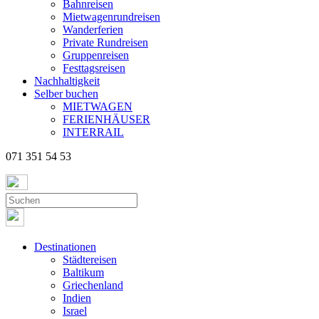
Bahnreisen
Mietwagenrundreisen
Wanderferien
Private Rundreisen
Gruppenreisen
Festtagsreisen
Nachhaltigkeit
Selber buchen
MIETWAGEN
FERIENHÄUSER
INTERRAIL
071 351 54 53
Destinationen
Städtereisen
Baltikum
Griechenland
Indien
Israel