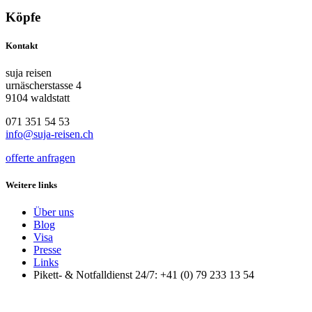
Köpfe
Kontakt
suja reisen
urnäscherstasse 4
9104 waldstatt
071 351 54 53
info@suja-reisen.ch
offerte anfragen
Weitere links
Über uns
Blog
Visa
Presse
Links
Pikett- & Notfalldienst 24/7: +41 (0) 79 233 13 54