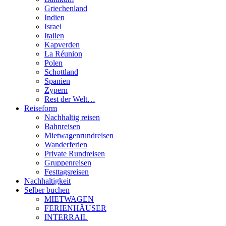
Griechenland
Indien
Israel
Italien
Kapverden
La Réunion
Polen
Schottland
Spanien
Zypern
Rest der Welt…
Reiseform
Nachhaltig reisen
Bahnreisen
Mietwagenrundreisen
Wanderferien
Private Rundreisen
Gruppenreisen
Festtagsreisen
Nachhaltigkeit
Selber buchen
MIETWAGEN
FERIENHÄUSER
INTERRAIL