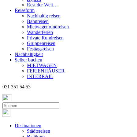
Rest der Welt…
Reiseform
Nachhaltig reisen
Bahnreisen
Mietwagenrundreisen
Wanderferien
Private Rundreisen
Gruppenreisen
Festtagsreisen
Nachhaltigkeit
Selber buchen
MIETWAGEN
FERIENHÄUSER
INTERRAIL
071 351 54 53
Destinationen
Städtereisen
Baltikum