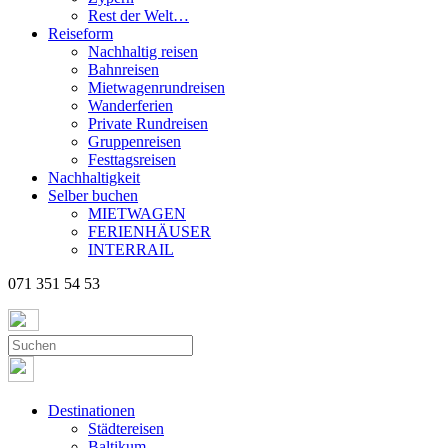
Rest der Welt…
Reiseform
Nachhaltig reisen
Bahnreisen
Mietwagenrundreisen
Wanderferien
Private Rundreisen
Gruppenreisen
Festtagsreisen
Nachhaltigkeit
Selber buchen
MIETWAGEN
FERIENHÄUSER
INTERRAIL
071 351 54 53
Destinationen
Städtereisen
Baltikum