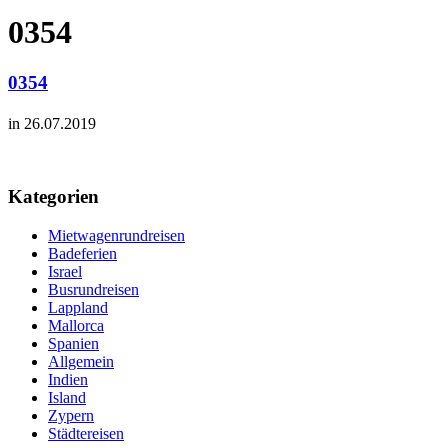
0354
0354
in 26.07.2019
Kategorien
Mietwagenrundreisen
Badeferien
Israel
Busrundreisen
Lappland
Mallorca
Spanien
Allgemein
Indien
Island
Zypern
Städtereisen