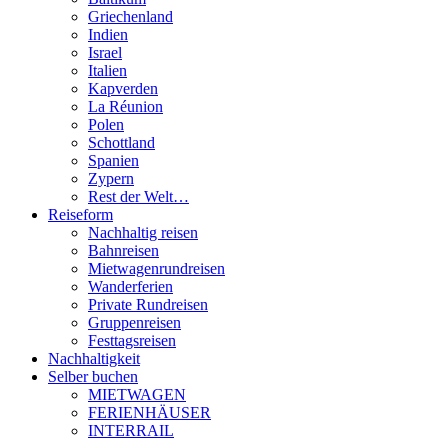
Griechenland
Indien
Israel
Italien
Kapverden
La Réunion
Polen
Schottland
Spanien
Zypern
Rest der Welt…
Reiseform
Nachhaltig reisen
Bahnreisen
Mietwagenrundreisen
Wanderferien
Private Rundreisen
Gruppenreisen
Festtagsreisen
Nachhaltigkeit
Selber buchen
MIETWAGEN
FERIENHÄUSER
INTERRAIL