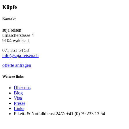
Köpfe
Kontakt
suja reisen
urnäscherstasse 4
9104 waldstatt
071 351 54 53
info@suja-reisen.ch
offerte anfragen
Weitere links
Über uns
Blog
Visa
Presse
Links
Pikett- & Notfalldienst 24/7: +41 (0) 79 233 13 54