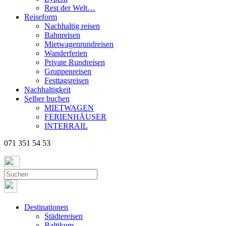
Rest der Welt…
Reiseform
Nachhaltig reisen
Bahnreisen
Mietwagenrundreisen
Wanderferien
Private Rundreisen
Gruppenreisen
Festtagsreisen
Nachhaltigkeit
Selber buchen
MIETWAGEN
FERIENHÄUSER
INTERRAIL
071 351 54 53
Destinationen
Städtereisen
Baltikum