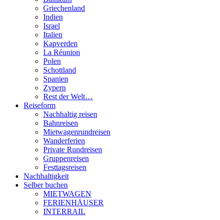
Griechenland
Indien
Israel
Italien
Kapverden
La Réunion
Polen
Schottland
Spanien
Zypern
Rest der Welt…
Reiseform
Nachhaltig reisen
Bahnreisen
Mietwagenrundreisen
Wanderferien
Private Rundreisen
Gruppenreisen
Festtagsreisen
Nachhaltigkeit
Selber buchen
MIETWAGEN
FERIENHÄUSER
INTERRAIL