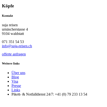
Köpfe
Kontakt
suja reisen
urnäscherstasse 4
9104 waldstatt
071 351 54 53
info@suja-reisen.ch
offerte anfragen
Weitere links
Über uns
Blog
Visa
Presse
Links
Pikett- & Notfalldienst 24/7: +41 (0) 79 233 13 54