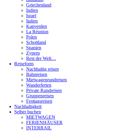
Griechenland
Indien
Israel
Italien
Kapverden
La Réunion
Polen
Schottland
Spanien
Zypern
Rest der Welt…
Reiseform
Nachhaltig reisen
Bahnreisen
Mietwagenrundreisen
Wanderferien
Private Rundreisen
Gruppenreisen
Festtagsreisen
Nachhaltigkeit
Selber buchen
MIETWAGEN
FERIENHÄUSER
INTERRAIL