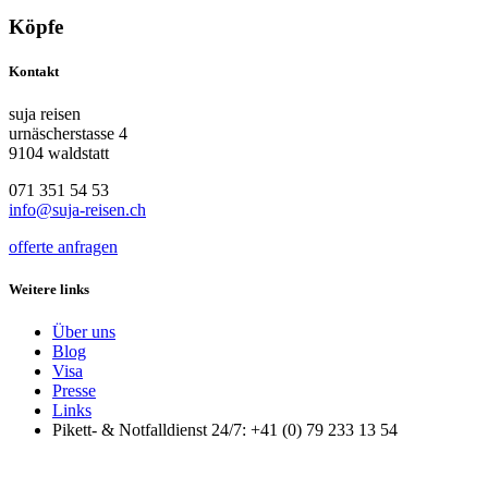
Köpfe
Kontakt
suja reisen
urnäscherstasse 4
9104 waldstatt
071 351 54 53
info@suja-reisen.ch
offerte anfragen
Weitere links
Über uns
Blog
Visa
Presse
Links
Pikett- & Notfalldienst 24/7: +41 (0) 79 233 13 54