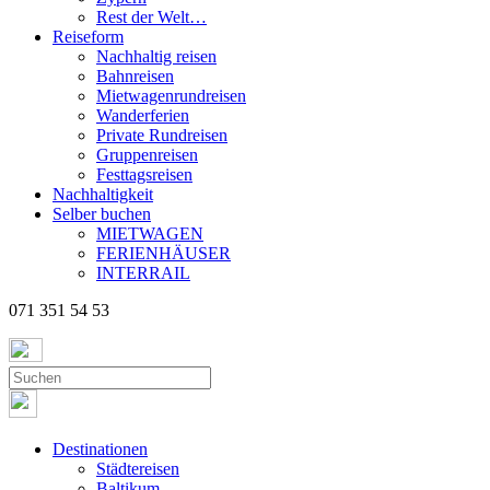
Rest der Welt…
Reiseform
Nachhaltig reisen
Bahnreisen
Mietwagenrundreisen
Wanderferien
Private Rundreisen
Gruppenreisen
Festtagsreisen
Nachhaltigkeit
Selber buchen
MIETWAGEN
FERIENHÄUSER
INTERRAIL
071 351 54 53
Destinationen
Städtereisen
Baltikum