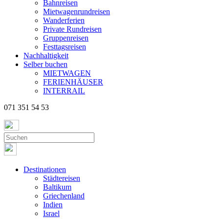
Bahnreisen
Mietwagenrundreisen
Wanderferien
Private Rundreisen
Gruppenreisen
Festtagsreisen
Nachhaltigkeit
Selber buchen
MIETWAGEN
FERIENHÄUSER
INTERRAIL
071 351 54 53
Destinationen
Städtereisen
Baltikum
Griechenland
Indien
Israel