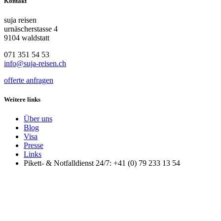
Kontakt
suja reisen
urnäscherstasse 4
9104 waldstatt
071 351 54 53
info@suja-reisen.ch
offerte anfragen
Weitere links
Über uns
Blog
Visa
Presse
Links
Pikett- & Notfalldienst 24/7: +41 (0) 79 233 13 54