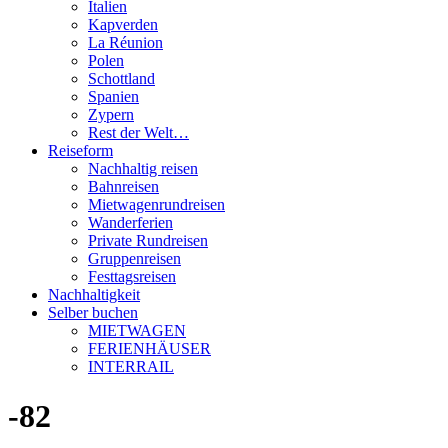
Italien
Kapverden
La Réunion
Polen
Schottland
Spanien
Zypern
Rest der Welt…
Reiseform
Nachhaltig reisen
Bahnreisen
Mietwagenrundreisen
Wanderferien
Private Rundreisen
Gruppenreisen
Festtagsreisen
Nachhaltigkeit
Selber buchen
MIETWAGEN
FERIENHÄUSER
INTERRAIL
-82