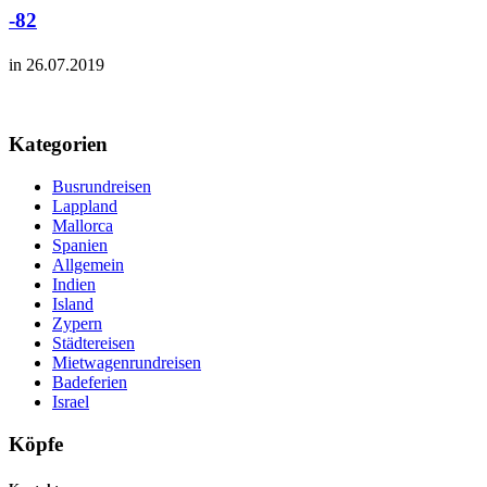
-82
in 26.07.2019
Kategorien
Busrundreisen
Lappland
Mallorca
Spanien
Allgemein
Indien
Island
Zypern
Städtereisen
Mietwagenrundreisen
Badeferien
Israel
Köpfe