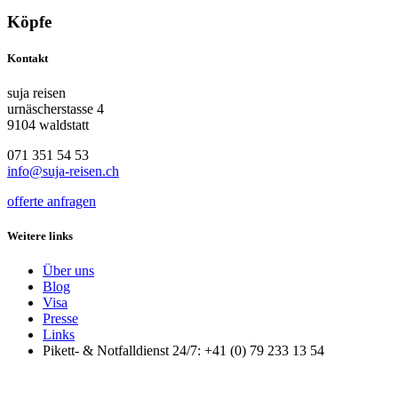
Köpfe
Kontakt
suja reisen
urnäscherstasse 4
9104 waldstatt
071 351 54 53
info@suja-reisen.ch
offerte anfragen
Weitere links
Über uns
Blog
Visa
Presse
Links
Pikett- & Notfalldienst 24/7: +41 (0) 79 233 13 54