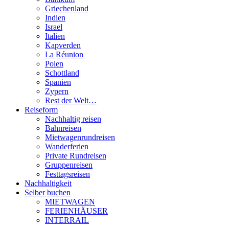
Griechenland
Indien
Israel
Italien
Kapverden
La Réunion
Polen
Schottland
Spanien
Zypern
Rest der Welt…
Reiseform
Nachhaltig reisen
Bahnreisen
Mietwagenrundreisen
Wanderferien
Private Rundreisen
Gruppenreisen
Festtagsreisen
Nachhaltigkeit
Selber buchen
MIETWAGEN
FERIENHÄUSER
INTERRAIL