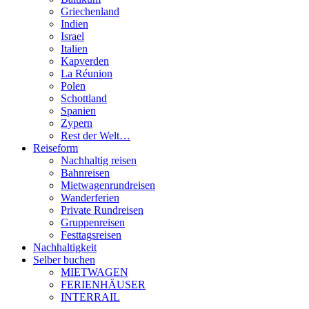
Griechenland
Indien
Israel
Italien
Kapverden
La Réunion
Polen
Schottland
Spanien
Zypern
Rest der Welt…
Reiseform
Nachhaltig reisen
Bahnreisen
Mietwagenrundreisen
Wanderferien
Private Rundreisen
Gruppenreisen
Festtagsreisen
Nachhaltigkeit
Selber buchen
MIETWAGEN
FERIENHÄUSER
INTERRAIL