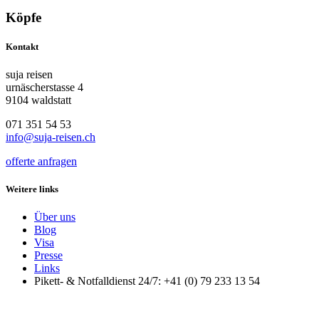
Köpfe
Kontakt
suja reisen
urnäscherstasse 4
9104 waldstatt
071 351 54 53
info@suja-reisen.ch
offerte anfragen
Weitere links
Über uns
Blog
Visa
Presse
Links
Pikett- & Notfalldienst 24/7: +41 (0) 79 233 13 54