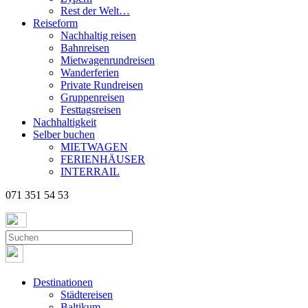
Rest der Welt…
Reiseform
Nachhaltig reisen
Bahnreisen
Mietwagenrundreisen
Wanderferien
Private Rundreisen
Gruppenreisen
Festtagsreisen
Nachhaltigkeit
Selber buchen
MIETWAGEN
FERIENHÄUSER
INTERRAIL
071 351 54 53
Destinationen
Städtereisen
Baltikum