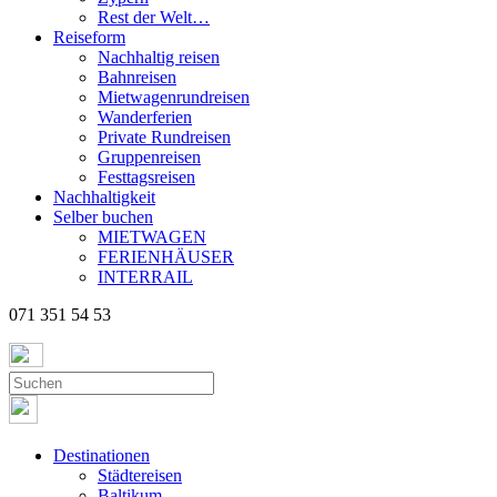
Rest der Welt…
Reiseform
Nachhaltig reisen
Bahnreisen
Mietwagenrundreisen
Wanderferien
Private Rundreisen
Gruppenreisen
Festtagsreisen
Nachhaltigkeit
Selber buchen
MIETWAGEN
FERIENHÄUSER
INTERRAIL
071 351 54 53
Destinationen
Städtereisen
Baltikum