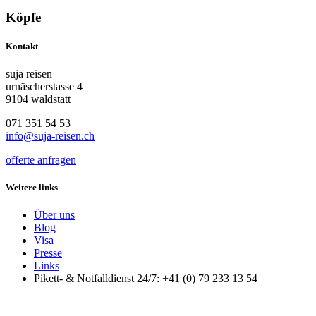
Köpfe
Kontakt
suja reisen
urnäscherstasse 4
9104 waldstatt
071 351 54 53
info@suja-reisen.ch
offerte anfragen
Weitere links
Über uns
Blog
Visa
Presse
Links
Pikett- & Notfalldienst 24/7: +41 (0) 79 233 13 54