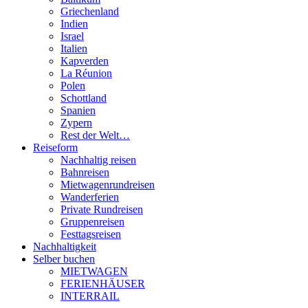
Griechenland
Indien
Israel
Italien
Kapverden
La Réunion
Polen
Schottland
Spanien
Zypern
Rest der Welt…
Reiseform
Nachhaltig reisen
Bahnreisen
Mietwagenrundreisen
Wanderferien
Private Rundreisen
Gruppenreisen
Festtagsreisen
Nachhaltigkeit
Selber buchen
MIETWAGEN
FERIENHÄUSER
INTERRAIL