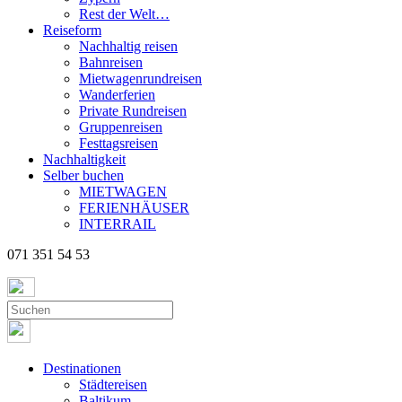
Rest der Welt…
Reiseform
Nachhaltig reisen
Bahnreisen
Mietwagenrundreisen
Wanderferien
Private Rundreisen
Gruppenreisen
Festtagsreisen
Nachhaltigkeit
Selber buchen
MIETWAGEN
FERIENHÄUSER
INTERRAIL
071 351 54 53
Destinationen
Städtereisen
Baltikum