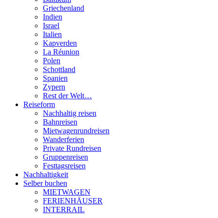
Griechenland
Indien
Israel
Italien
Kapverden
La Réunion
Polen
Schottland
Spanien
Zypern
Rest der Welt…
Reiseform
Nachhaltig reisen
Bahnreisen
Mietwagenrundreisen
Wanderferien
Private Rundreisen
Gruppenreisen
Festtagsreisen
Nachhaltigkeit
Selber buchen
MIETWAGEN
FERIENHÄUSER
INTERRAIL