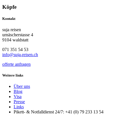
Köpfe
Kontakt
suja reisen
urnäscherstasse 4
9104 waldstatt
071 351 54 53
info@suja-reisen.ch
offerte anfragen
Weitere links
Über uns
Blog
Visa
Presse
Links
Pikett- & Notfalldienst 24/7: +41 (0) 79 233 13 54