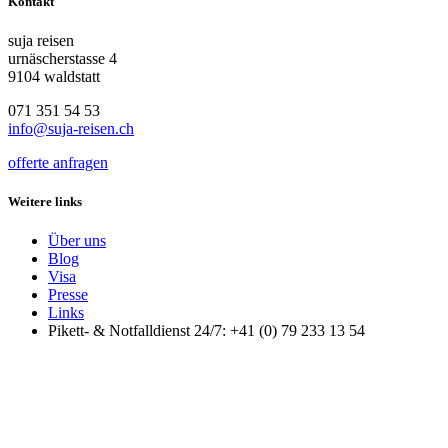
Kontakt
suja reisen
urnäscherstasse 4
9104 waldstatt
071 351 54 53
info@suja-reisen.ch
offerte anfragen
Weitere links
Über uns
Blog
Visa
Presse
Links
Pikett- & Notfalldienst 24/7: +41 (0) 79 233 13 54