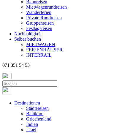
Bahnreisen
Mietwagenrundreisen
Wanderferien
Private Rundreisen
Gruppenreisen
Festtagsreisen
Nachhaltigkeit
Selber buchen
MIETWAGEN
FERIENHÄUSER
INTERRAIL
071 351 54 53
Destinationen
Städtereisen
Baltikum
Griechenland
Indien
Israel