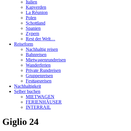
Italien
Kapverden
La Réunion
Polen
Schottland
Spanien
Zypern
Rest der Welt…
Reiseform
Nachhaltig reisen
Bahnreisen
Mietwagenrundreisen
Wanderferien
Private Rundreisen
Gruppenreisen
Festtagsreisen
Nachhaltigkeit
Selber buchen
MIETWAGEN
FERIENHÄUSER
INTERRAIL
Giglio 24