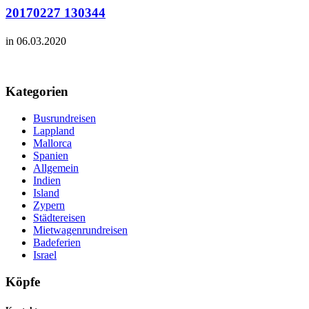
20170227 130344
in 06.03.2020
Kategorien
Busrundreisen
Lappland
Mallorca
Spanien
Allgemein
Indien
Island
Zypern
Städtereisen
Mietwagenrundreisen
Badeferien
Israel
Köpfe