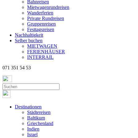
Bahnreisen
Mietwagenrundreisen
Wanderferien
Private Rundreisen
Gruppenreisen
Festtagsreisen
Nachhaltigkeit
Selber buchen
MIETWAGEN
FERIENHÄUSER
INTERRAIL
071 351 54 53
Destinationen
Städtereisen
Baltikum
Griechenland
Indien
Israel