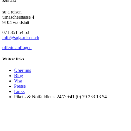
Kontakt
suja reisen
urnäscherstasse 4
9104 waldstatt
071 351 54 53
info@suja-reisen.ch
offerte anfragen
Weitere links
Über uns
Blog
Visa
Presse
Links
Pikett- & Notfalldienst 24/7: +41 (0) 79 233 13 54