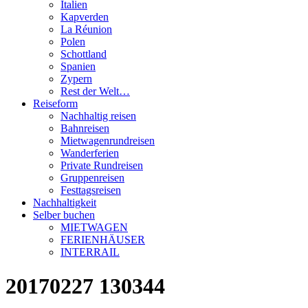
Italien
Kapverden
La Réunion
Polen
Schottland
Spanien
Zypern
Rest der Welt…
Reiseform
Nachhaltig reisen
Bahnreisen
Mietwagenrundreisen
Wanderferien
Private Rundreisen
Gruppenreisen
Festtagsreisen
Nachhaltigkeit
Selber buchen
MIETWAGEN
FERIENHÄUSER
INTERRAIL
20170227 130344