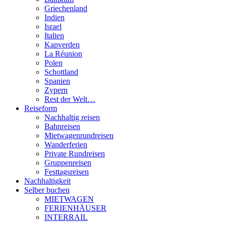
Griechenland
Indien
Israel
Italien
Kapverden
La Réunion
Polen
Schottland
Spanien
Zypern
Rest der Welt…
Reiseform
Nachhaltig reisen
Bahnreisen
Mietwagenrundreisen
Wanderferien
Private Rundreisen
Gruppenreisen
Festtagsreisen
Nachhaltigkeit
Selber buchen
MIETWAGEN
FERIENHÄUSER
INTERRAIL