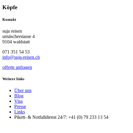
Köpfe
Kontakt
suja reisen
urnäscherstasse 4
9104 waldstatt
071 351 54 53
info@suja-reisen.ch
offerte anfragen
Weitere links
Über uns
Blog
Visa
Presse
Links
Pikett- & Notfalldienst 24/7: +41 (0) 79 233 13 54