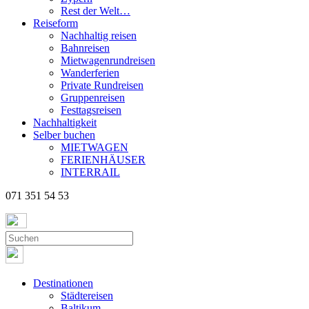
Rest der Welt…
Reiseform
Nachhaltig reisen
Bahnreisen
Mietwagenrundreisen
Wanderferien
Private Rundreisen
Gruppenreisen
Festtagsreisen
Nachhaltigkeit
Selber buchen
MIETWAGEN
FERIENHÄUSER
INTERRAIL
071 351 54 53
Destinationen
Städtereisen
Baltikum