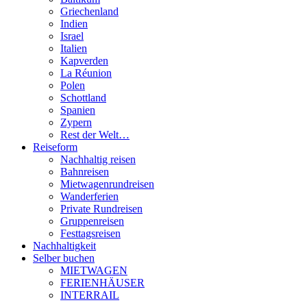
Griechenland
Indien
Israel
Italien
Kapverden
La Réunion
Polen
Schottland
Spanien
Zypern
Rest der Welt…
Reiseform
Nachhaltig reisen
Bahnreisen
Mietwagenrundreisen
Wanderferien
Private Rundreisen
Gruppenreisen
Festtagsreisen
Nachhaltigkeit
Selber buchen
MIETWAGEN
FERIENHÄUSER
INTERRAIL