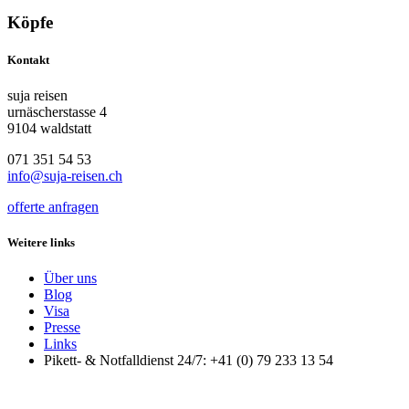
Köpfe
Kontakt
suja reisen
urnäscherstasse 4
9104 waldstatt
071 351 54 53
info@suja-reisen.ch
offerte anfragen
Weitere links
Über uns
Blog
Visa
Presse
Links
Pikett- & Notfalldienst 24/7: +41 (0) 79 233 13 54