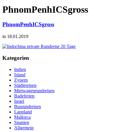
PhnomPenhICSgross
PhnomPenhICSgross
in 18.01.2019
Kategorien
Indien
Island
Zypern
Städtereisen
Mietwagenrundreisen
Badeferien
Israel
Busrundreisen
Lappland
Mallorca
Spanien
Allgemein