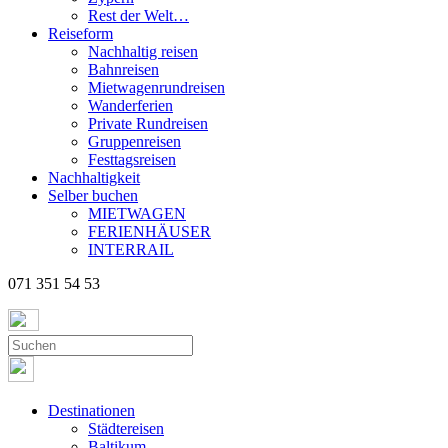
Rest der Welt…
Reiseform
Nachhaltig reisen
Bahnreisen
Mietwagenrundreisen
Wanderferien
Private Rundreisen
Gruppenreisen
Festtagsreisen
Nachhaltigkeit
Selber buchen
MIETWAGEN
FERIENHÄUSER
INTERRAIL
071 351 54 53
Destinationen
Städtereisen
Baltikum