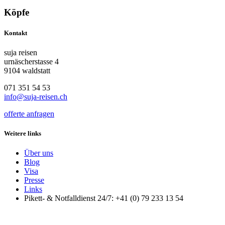
Köpfe
Kontakt
suja reisen
urnäscherstasse 4
9104 waldstatt
071 351 54 53
info@suja-reisen.ch
offerte anfragen
Weitere links
Über uns
Blog
Visa
Presse
Links
Pikett- & Notfalldienst 24/7: +41 (0) 79 233 13 54