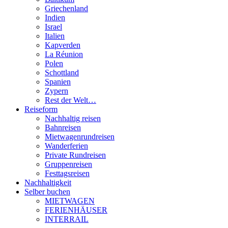
Griechenland
Indien
Israel
Italien
Kapverden
La Réunion
Polen
Schottland
Spanien
Zypern
Rest der Welt…
Reiseform
Nachhaltig reisen
Bahnreisen
Mietwagenrundreisen
Wanderferien
Private Rundreisen
Gruppenreisen
Festtagsreisen
Nachhaltigkeit
Selber buchen
MIETWAGEN
FERIENHÄUSER
INTERRAIL