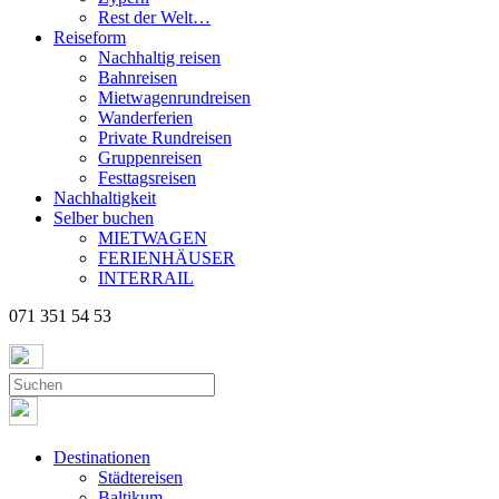
Rest der Welt…
Reiseform
Nachhaltig reisen
Bahnreisen
Mietwagenrundreisen
Wanderferien
Private Rundreisen
Gruppenreisen
Festtagsreisen
Nachhaltigkeit
Selber buchen
MIETWAGEN
FERIENHÄUSER
INTERRAIL
071 351 54 53
Destinationen
Städtereisen
Baltikum