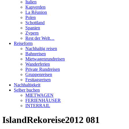
Italien
Kapverden
La Réunion
Polen
Schottland
Spanien
Zypern
Rest der Welt…
Reiseform
Nachhaltig reisen
Bahnreisen
Mietwagenrundreisen
Wanderferien
Private Rundreisen
Gruppenreisen
Festtagsreisen
Nachhaltigkeit
Selber buchen
MIETWAGEN
FERIENHÄUSER
INTERRAIL
IslandRekoreise2012 081