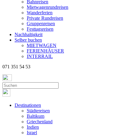
Bahnreisen
Mietwagenrundreisen
Wanderferien
Private Rundreisen
Gruppenreisen
Festtagsreisen
Nachhaltigkeit
Selber buchen
MIETWAGEN
FERIENHÄUSER
INTERRAIL
071 351 54 53
Destinationen
Städtereisen
Baltikum
Griechenland
Indien
Israel