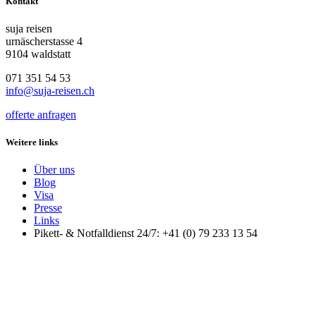
Kontakt
suja reisen
urnäscherstasse 4
9104 waldstatt
071 351 54 53
info@suja-reisen.ch
offerte anfragen
Weitere links
Über uns
Blog
Visa
Presse
Links
Pikett- & Notfalldienst 24/7: +41 (0) 79 233 13 54