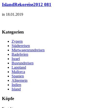
IslandRekoreise2012 081
in 18.01.2019
Kategorien
Zypern
Städtereisen
Mietwagenrundreisen
Badeferien
Israel
Busrundreisen
Lappland
Mallorca
Spanien
Allgemein
Indien
Island
Köpfe