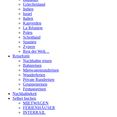
Griechenland
Indien
Israel
Italien
Kapverden
La Réunion
Polen
Schottland
Spanien
Zypern
Rest der Welt…
Reiseform
Nachhaltig reisen
Bahnreisen
Mietwagenrundreisen
Wanderferien
Private Rundreisen
Gruppenreisen
Festtagsreisen
Nachhaltigkeit
Selber buchen
MIETWAGEN
FERIENHÄUSER
INTERRAIL