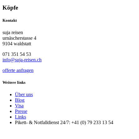
Köpfe
Kontakt
suja reisen
urnäscherstasse 4
9104 waldstatt
071 351 54 53
info@suja-reisen.ch
offerte anfragen
Weitere links
Über uns
Blog
Visa
Presse
Links
Pikett- & Notfalldienst 24/7: +41 (0) 79 233 13 54