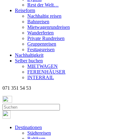
Rest der Welt…
Reiseform
Nachhaltig reisen
Bahnreisen
Mietwagenrundreisen
Wanderferien
Private Rundreisen
Gruppenreisen
Festtagsreisen
Nachhaltigkeit
Selber buchen
MIETWAGEN
FERIENHÄUSER
INTERRAIL
071 351 54 53
Destinationen
Städtereisen
Baltikum