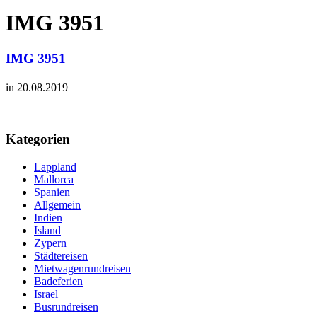
IMG 3951
IMG 3951
in 20.08.2019
Kategorien
Lappland
Mallorca
Spanien
Allgemein
Indien
Island
Zypern
Städtereisen
Mietwagenrundreisen
Badeferien
Israel
Busrundreisen