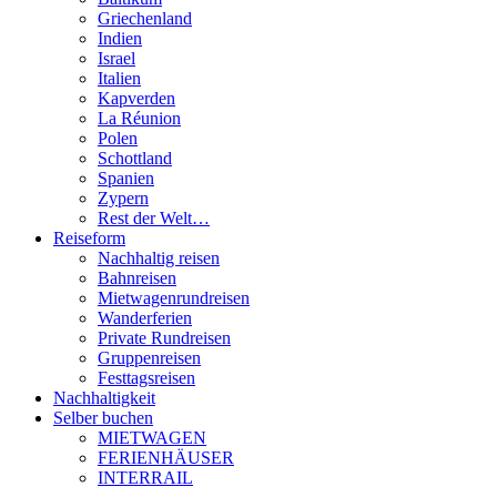
Griechenland
Indien
Israel
Italien
Kapverden
La Réunion
Polen
Schottland
Spanien
Zypern
Rest der Welt…
Reiseform
Nachhaltig reisen
Bahnreisen
Mietwagenrundreisen
Wanderferien
Private Rundreisen
Gruppenreisen
Festtagsreisen
Nachhaltigkeit
Selber buchen
MIETWAGEN
FERIENHÄUSER
INTERRAIL