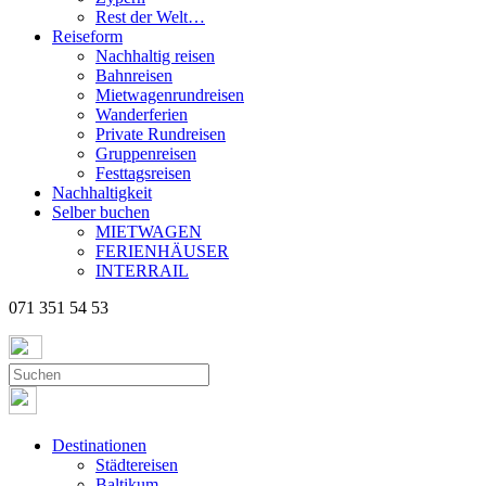
Rest der Welt…
Reiseform
Nachhaltig reisen
Bahnreisen
Mietwagenrundreisen
Wanderferien
Private Rundreisen
Gruppenreisen
Festtagsreisen
Nachhaltigkeit
Selber buchen
MIETWAGEN
FERIENHÄUSER
INTERRAIL
071 351 54 53
Destinationen
Städtereisen
Baltikum