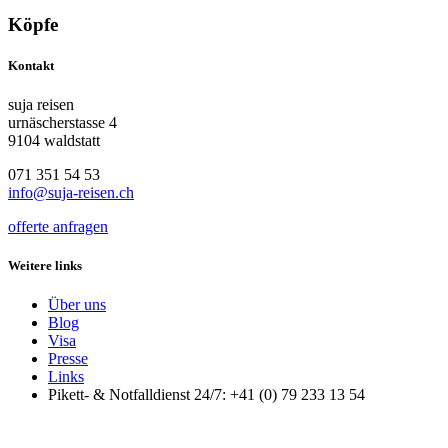
Köpfe
Kontakt
suja reisen
urnäscherstasse 4
9104 waldstatt
071 351 54 53
info@suja-reisen.ch
offerte anfragen
Weitere links
Über uns
Blog
Visa
Presse
Links
Pikett- & Notfalldienst 24/7: +41 (0) 79 233 13 54