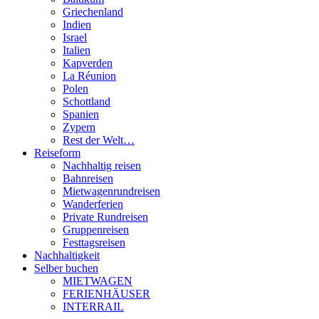
Griechenland
Indien
Israel
Italien
Kapverden
La Réunion
Polen
Schottland
Spanien
Zypern
Rest der Welt…
Reiseform
Nachhaltig reisen
Bahnreisen
Mietwagenrundreisen
Wanderferien
Private Rundreisen
Gruppenreisen
Festtagsreisen
Nachhaltigkeit
Selber buchen
MIETWAGEN
FERIENHÄUSER
INTERRAIL