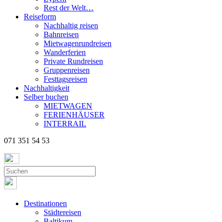
Rest der Welt…
Reiseform
Nachhaltig reisen
Bahnreisen
Mietwagenrundreisen
Wanderferien
Private Rundreisen
Gruppenreisen
Festtagsreisen
Nachhaltigkeit
Selber buchen
MIETWAGEN
FERIENHÄUSER
INTERRAIL
071 351 54 53
Destinationen
Städtereisen
Baltikum