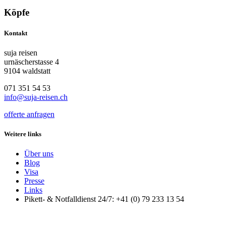
Köpfe
Kontakt
suja reisen
urnäscherstasse 4
9104 waldstatt
071 351 54 53
info@suja-reisen.ch
offerte anfragen
Weitere links
Über uns
Blog
Visa
Presse
Links
Pikett- & Notfalldienst 24/7: +41 (0) 79 233 13 54