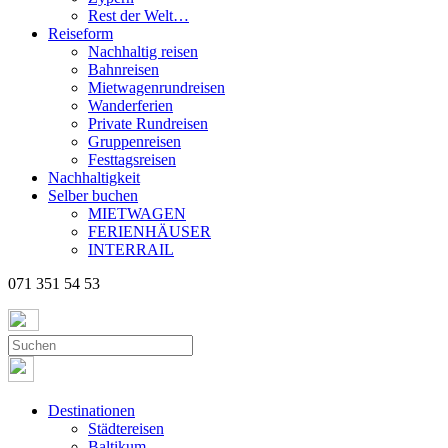
Rest der Welt…
Reiseform
Nachhaltig reisen
Bahnreisen
Mietwagenrundreisen
Wanderferien
Private Rundreisen
Gruppenreisen
Festtagsreisen
Nachhaltigkeit
Selber buchen
MIETWAGEN
FERIENHÄUSER
INTERRAIL
071 351 54 53
Destinationen
Städtereisen
Baltikum