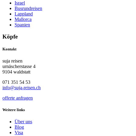
Israel
Busrundreisen
Lappland
Mallorca
Spanien
Köpfe
Kontakt
suja reisen
urnäscherstasse 4
9104 waldstatt
071 351 54 53
info@suja-reisen.ch
offerte anfragen
Weitere links
Über uns
Blog
Visa