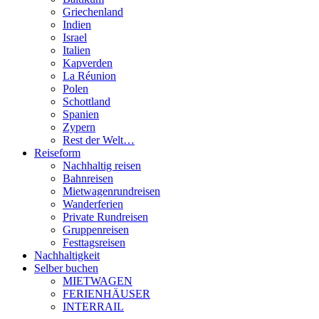
Griechenland
Indien
Israel
Italien
Kapverden
La Réunion
Polen
Schottland
Spanien
Zypern
Rest der Welt…
Reiseform
Nachhaltig reisen
Bahnreisen
Mietwagenrundreisen
Wanderferien
Private Rundreisen
Gruppenreisen
Festtagsreisen
Nachhaltigkeit
Selber buchen
MIETWAGEN
FERIENHÄUSER
INTERRAIL