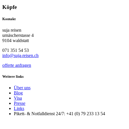
Köpfe
Kontakt
suja reisen
urnäscherstasse 4
9104 waldstatt
071 351 54 53
info@suja-reisen.ch
offerte anfragen
Weitere links
Über uns
Blog
Visa
Presse
Links
Pikett- & Notfalldienst 24/7: +41 (0) 79 233 13 54