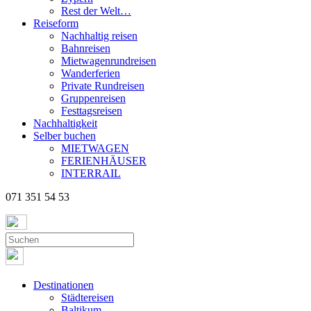
Rest der Welt…
Reiseform
Nachhaltig reisen
Bahnreisen
Mietwagenrundreisen
Wanderferien
Private Rundreisen
Gruppenreisen
Festtagsreisen
Nachhaltigkeit
Selber buchen
MIETWAGEN
FERIENHÄUSER
INTERRAIL
071 351 54 53
Destinationen
Städtereisen
Baltikum