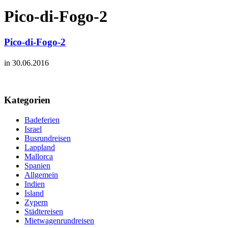
Pico-di-Fogo-2
Pico-di-Fogo-2
in 30.06.2016
Kategorien
Badeferien
Israel
Busrundreisen
Lappland
Mallorca
Spanien
Allgemein
Indien
Island
Zypern
Städtereisen
Mietwagenrundreisen