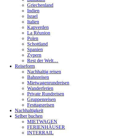
Griechenland
Indien
Israel
Italien
Kapverden
La Réunion
Polen
Schottland
Spanien
Zypern
Rest der Welt…
Reiseform
Nachhaltig reisen
Bahnreisen
Mietwagenrundreisen
Wanderferien
Private Rundreisen
Gruppenreisen
Festtagsreisen
Nachhaltigkeit
Selber buchen
MIETWAGEN
FERIENHÄUSER
INTERRAIL