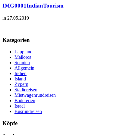
IMG0001IndianTourism
in 27.05.2019
Kategorien
Lappland
Mallorca
Spanien
Allgemein
Indien
Island
Zypern
Städtereisen
Mietwagenrundreisen
Badeferien
Israel
Busrundreisen
Köpfe