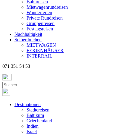
Bahnreisen
Mietwagenrundreisen
Wanderferien
Private Rundreisen
Gruppenreisen
Festtagsreisen
Nachhaltigkeit
Selber buchen
MIETWAGEN
FERIENHÄUSER
INTERRAIL
071 351 54 53
Destinationen
Städtereisen
Baltikum
Griechenland
Indien
Israel