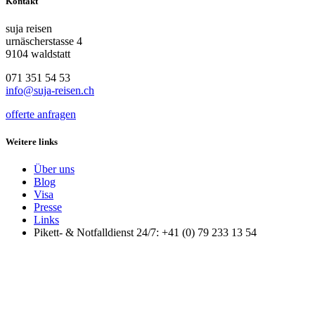
Kontakt
suja reisen
urnäscherstasse 4
9104 waldstatt
071 351 54 53
info@suja-reisen.ch
offerte anfragen
Weitere links
Über uns
Blog
Visa
Presse
Links
Pikett- & Notfalldienst 24/7: +41 (0) 79 233 13 54