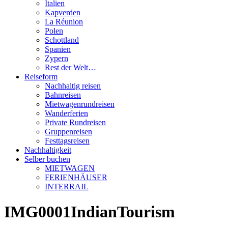
Italien
Kapverden
La Réunion
Polen
Schottland
Spanien
Zypern
Rest der Welt…
Reiseform
Nachhaltig reisen
Bahnreisen
Mietwagenrundreisen
Wanderferien
Private Rundreisen
Gruppenreisen
Festtagsreisen
Nachhaltigkeit
Selber buchen
MIETWAGEN
FERIENHÄUSER
INTERRAIL
IMG0001IndianTourism