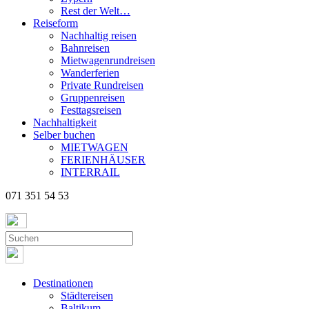
Rest der Welt…
Reiseform
Nachhaltig reisen
Bahnreisen
Mietwagenrundreisen
Wanderferien
Private Rundreisen
Gruppenreisen
Festtagsreisen
Nachhaltigkeit
Selber buchen
MIETWAGEN
FERIENHÄUSER
INTERRAIL
071 351 54 53
Destinationen
Städtereisen
Baltikum