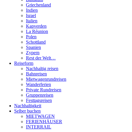
Griechenland
Indien
Israel
Italien
Kapverden
La Réunion
Polen
Schottland
Spanien
Zypern
Rest der Welt…
Reiseform
Nachhaltig reisen
Bahnreisen
Mietwagenrundreisen
Wanderferien
Private Rundreisen
Gruppenreisen
Festtagsreisen
Nachhaltigkeit
Selber buchen
MIETWAGEN
FERIENHÄUSER
INTERRAIL