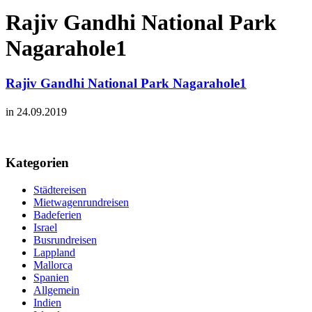
Rajiv Gandhi National Park
Nagarahole1
Rajiv Gandhi National Park Nagarahole1
in 24.09.2019
Kategorien
Städtereisen
Mietwagenrundreisen
Badeferien
Israel
Busrundreisen
Lappland
Mallorca
Spanien
Allgemein
Indien