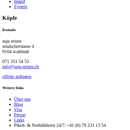
Island
Zypern
Köpfe
Kontakt
suja reisen
urnäscherstasse 4
9104 waldstatt
071 351 54 53
info@suja-reisen.ch
offerte anfragen
Weitere links
Über uns
Blog
Visa
Presse
Links
Pikett- & Notfalldienst 24/7: +41 (0) 79 233 13 54