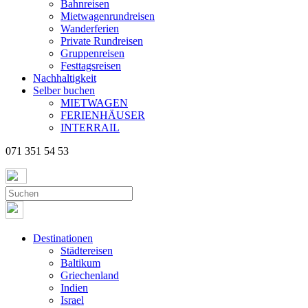
Bahnreisen
Mietwagenrundreisen
Wanderferien
Private Rundreisen
Gruppenreisen
Festtagsreisen
Nachhaltigkeit
Selber buchen
MIETWAGEN
FERIENHÄUSER
INTERRAIL
071 351 54 53
Destinationen
Städtereisen
Baltikum
Griechenland
Indien
Israel