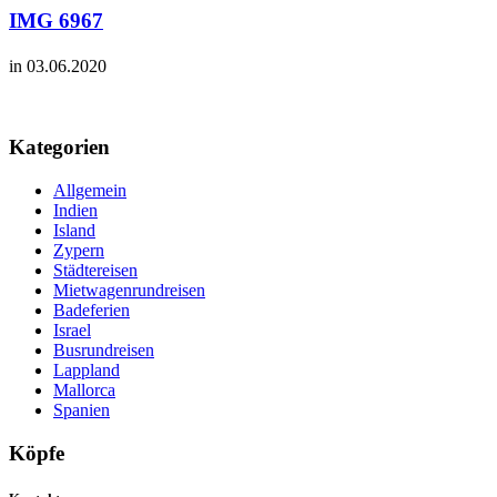
IMG 6967
in 03.06.2020
Kategorien
Allgemein
Indien
Island
Zypern
Städtereisen
Mietwagenrundreisen
Badeferien
Israel
Busrundreisen
Lappland
Mallorca
Spanien
Köpfe