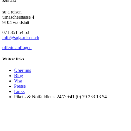
Kontakt
suja reisen
urnäscherstasse 4
9104 waldstatt
071 351 54 53
info@suja-reisen.ch
offerte anfragen
Weitere links
Über uns
Blog
Visa
Presse
Links
Pikett- & Notfalldienst 24/7: +41 (0) 79 233 13 54