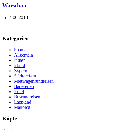
Warschau
in 14.06.2018
Kategorien
Spanien
Allgemein
Indien
Island
Zypern
Städtereisen
Mietwagenrundreisen
Badeferien
Israel
Busrundreisen
Lappland
Mallorca
Köpfe