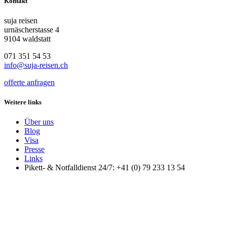
Kontakt
suja reisen
urnäscherstasse 4
9104 waldstatt
071 351 54 53
info@suja-reisen.ch
offerte anfragen
Weitere links
Über uns
Blog
Visa
Presse
Links
Pikett- & Notfalldienst 24/7: +41 (0) 79 233 13 54