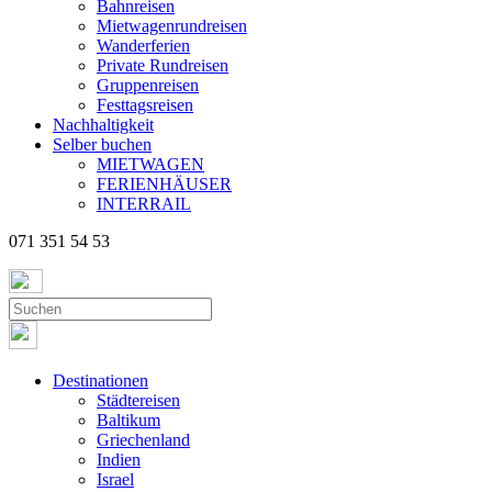
Bahnreisen
Mietwagenrundreisen
Wanderferien
Private Rundreisen
Gruppenreisen
Festtagsreisen
Nachhaltigkeit
Selber buchen
MIETWAGEN
FERIENHÄUSER
INTERRAIL
071 351 54 53
Destinationen
Städtereisen
Baltikum
Griechenland
Indien
Israel