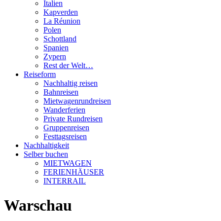
Italien
Kapverden
La Réunion
Polen
Schottland
Spanien
Zypern
Rest der Welt…
Reiseform
Nachhaltig reisen
Bahnreisen
Mietwagenrundreisen
Wanderferien
Private Rundreisen
Gruppenreisen
Festtagsreisen
Nachhaltigkeit
Selber buchen
MIETWAGEN
FERIENHÄUSER
INTERRAIL
Warschau