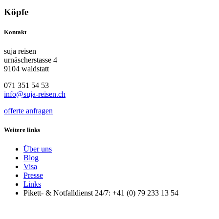
Köpfe
Kontakt
suja reisen
urnäscherstasse 4
9104 waldstatt
071 351 54 53
info@suja-reisen.ch
offerte anfragen
Weitere links
Über uns
Blog
Visa
Presse
Links
Pikett- & Notfalldienst 24/7: +41 (0) 79 233 13 54