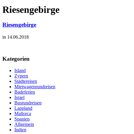
Riesengebirge
Riesengebirge
in 14.06.2018
Kategorien
Island
Zypern
Städtereisen
Mietwagenrundreisen
Badeferien
Israel
Busrundreisen
Lappland
Mallorca
Spanien
Allgemein
Indien