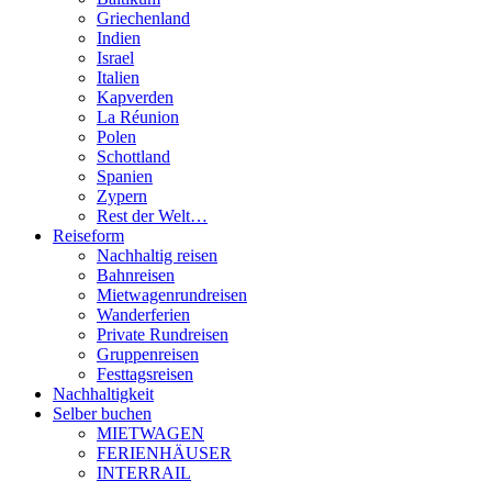
Griechenland
Indien
Israel
Italien
Kapverden
La Réunion
Polen
Schottland
Spanien
Zypern
Rest der Welt…
Reiseform
Nachhaltig reisen
Bahnreisen
Mietwagenrundreisen
Wanderferien
Private Rundreisen
Gruppenreisen
Festtagsreisen
Nachhaltigkeit
Selber buchen
MIETWAGEN
FERIENHÄUSER
INTERRAIL