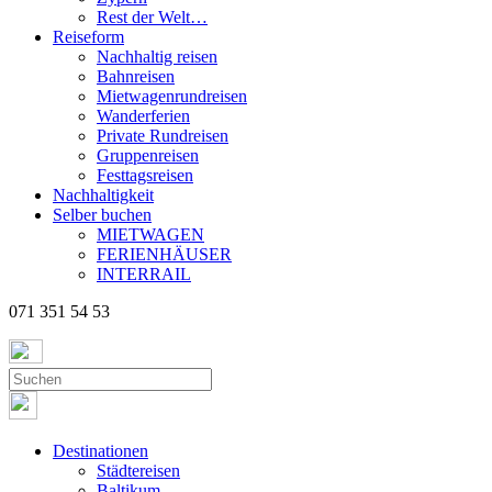
Rest der Welt…
Reiseform
Nachhaltig reisen
Bahnreisen
Mietwagenrundreisen
Wanderferien
Private Rundreisen
Gruppenreisen
Festtagsreisen
Nachhaltigkeit
Selber buchen
MIETWAGEN
FERIENHÄUSER
INTERRAIL
071 351 54 53
Destinationen
Städtereisen
Baltikum