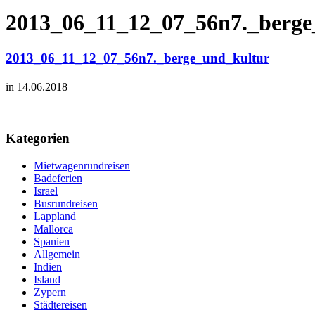
2013_06_11_12_07_56n7._berge
2013_06_11_12_07_56n7._berge_und_kultur
in 14.06.2018
Kategorien
Mietwagenrundreisen
Badeferien
Israel
Busrundreisen
Lappland
Mallorca
Spanien
Allgemein
Indien
Island
Zypern
Städtereisen