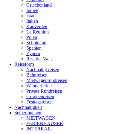
Griechenland
Indien
Israel
Italien
Kapverden
La Réunion
Polen
Schottland
Spanien
Zypern
Rest der Welt…
Reiseform
Nachhaltig reisen
Bahnreisen
Mietwagenrundreisen
Wanderferien
Private Rundreisen
Gruppenreisen
Festtagsreisen
Nachhaltigkeit
Selber buchen
MIETWAGEN
FERIENHÄUSER
INTERRAIL