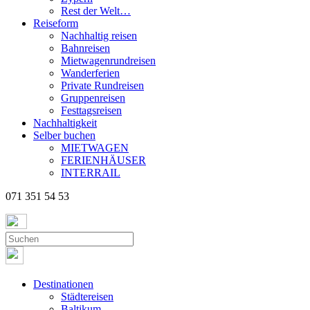
Rest der Welt…
Reiseform
Nachhaltig reisen
Bahnreisen
Mietwagenrundreisen
Wanderferien
Private Rundreisen
Gruppenreisen
Festtagsreisen
Nachhaltigkeit
Selber buchen
MIETWAGEN
FERIENHÄUSER
INTERRAIL
071 351 54 53
Destinationen
Städtereisen
Baltikum