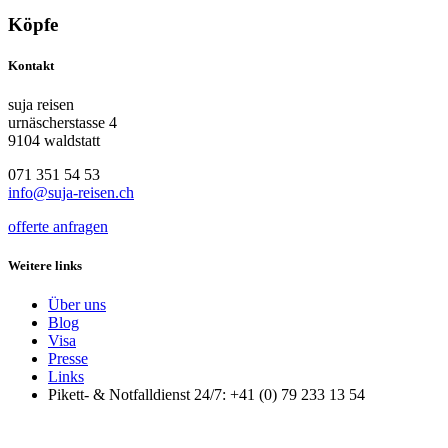
Köpfe
Kontakt
suja reisen
urnäscherstasse 4
9104 waldstatt
071 351 54 53
info@suja-reisen.ch
offerte anfragen
Weitere links
Über uns
Blog
Visa
Presse
Links
Pikett- & Notfalldienst 24/7: +41 (0) 79 233 13 54