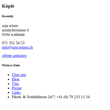
Köpfe
Kontakt
suja reisen
urnäscherstasse 4
9104 waldstatt
071 351 54 53
info@suja-reisen.ch
offerte anfragen
Weitere links
Über uns
Blog
Visa
Presse
Links
Pikett- & Notfalldienst 24/7: +41 (0) 79 233 13 54