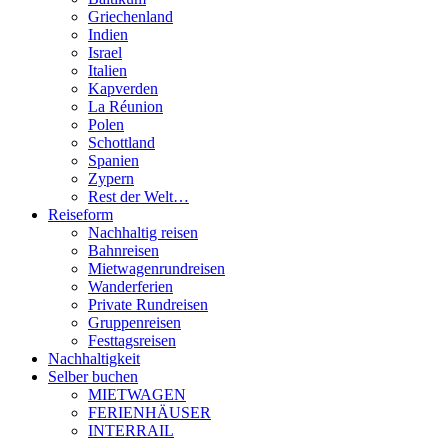
Griechenland
Indien
Israel
Italien
Kapverden
La Réunion
Polen
Schottland
Spanien
Zypern
Rest der Welt…
Reiseform
Nachhaltig reisen
Bahnreisen
Mietwagenrundreisen
Wanderferien
Private Rundreisen
Gruppenreisen
Festtagsreisen
Nachhaltigkeit
Selber buchen
MIETWAGEN
FERIENHÄUSER
INTERRAIL