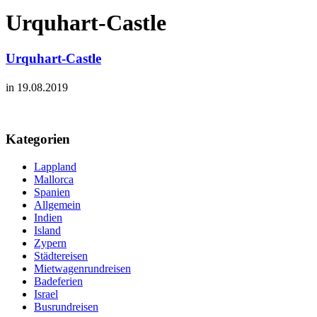
Urquhart-Castle
Urquhart-Castle
in 19.08.2019
Kategorien
Lappland
Mallorca
Spanien
Allgemein
Indien
Island
Zypern
Städtereisen
Mietwagenrundreisen
Badeferien
Israel
Busrundreisen