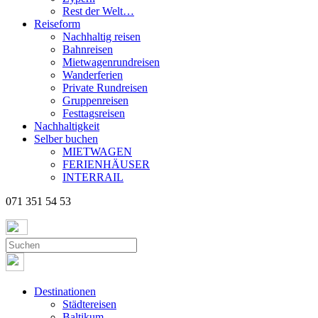
Rest der Welt…
Reiseform
Nachhaltig reisen
Bahnreisen
Mietwagenrundreisen
Wanderferien
Private Rundreisen
Gruppenreisen
Festtagsreisen
Nachhaltigkeit
Selber buchen
MIETWAGEN
FERIENHÄUSER
INTERRAIL
071 351 54 53
Destinationen
Städtereisen
Baltikum