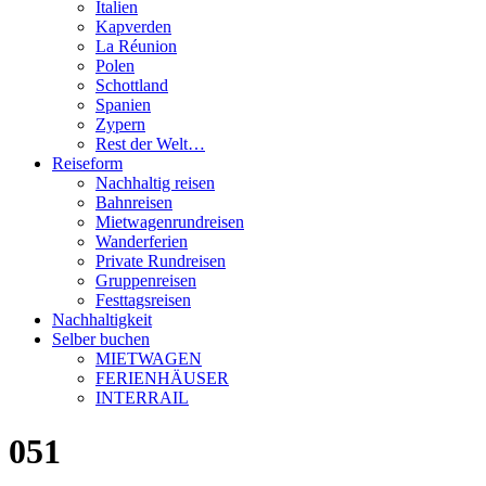
Italien
Kapverden
La Réunion
Polen
Schottland
Spanien
Zypern
Rest der Welt…
Reiseform
Nachhaltig reisen
Bahnreisen
Mietwagenrundreisen
Wanderferien
Private Rundreisen
Gruppenreisen
Festtagsreisen
Nachhaltigkeit
Selber buchen
MIETWAGEN
FERIENHÄUSER
INTERRAIL
051