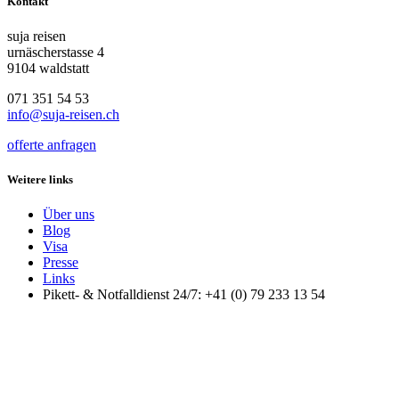
Kontakt
suja reisen
urnäscherstasse 4
9104 waldstatt
071 351 54 53
info@suja-reisen.ch
offerte anfragen
Weitere links
Über uns
Blog
Visa
Presse
Links
Pikett- & Notfalldienst 24/7: +41 (0) 79 233 13 54