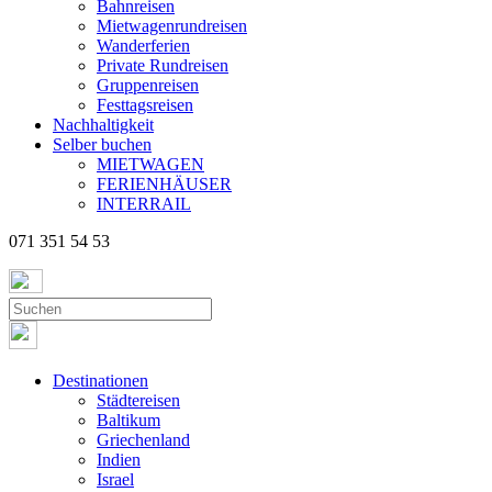
Bahnreisen
Mietwagenrundreisen
Wanderferien
Private Rundreisen
Gruppenreisen
Festtagsreisen
Nachhaltigkeit
Selber buchen
MIETWAGEN
FERIENHÄUSER
INTERRAIL
071 351 54 53
Destinationen
Städtereisen
Baltikum
Griechenland
Indien
Israel