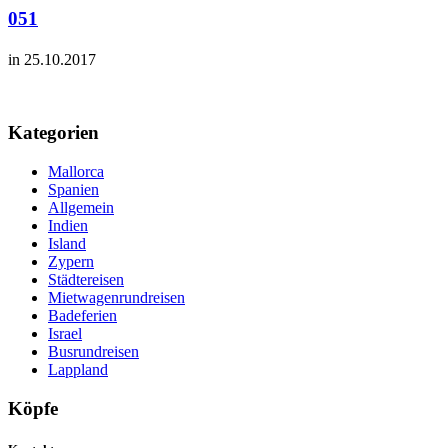
051
in 25.10.2017
Kategorien
Mallorca
Spanien
Allgemein
Indien
Island
Zypern
Städtereisen
Mietwagenrundreisen
Badeferien
Israel
Busrundreisen
Lappland
Köpfe