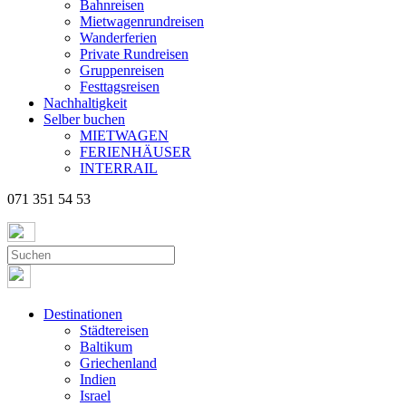
Bahnreisen
Mietwagenrundreisen
Wanderferien
Private Rundreisen
Gruppenreisen
Festtagsreisen
Nachhaltigkeit
Selber buchen
MIETWAGEN
FERIENHÄUSER
INTERRAIL
071 351 54 53
Destinationen
Städtereisen
Baltikum
Griechenland
Indien
Israel