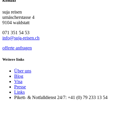
Kontakt
suja reisen
urnäscherstasse 4
9104 waldstatt
071 351 54 53
info@suja-reisen.ch
offerte anfragen
Weitere links
Über uns
Blog
Visa
Presse
Links
Pikett- & Notfalldienst 24/7: +41 (0) 79 233 13 54