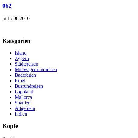
062
in 15.08.2016
Kategorien
Island
Zypern
Städtereisen
Mietwagenrundreisen
Badeferien
Israel
Busrundreisen
Lappland
Mallorca
Spanien
Allgemein
Indien
Köpfe