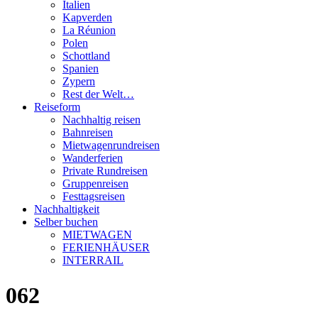
Italien
Kapverden
La Réunion
Polen
Schottland
Spanien
Zypern
Rest der Welt…
Reiseform
Nachhaltig reisen
Bahnreisen
Mietwagenrundreisen
Wanderferien
Private Rundreisen
Gruppenreisen
Festtagsreisen
Nachhaltigkeit
Selber buchen
MIETWAGEN
FERIENHÄUSER
INTERRAIL
062