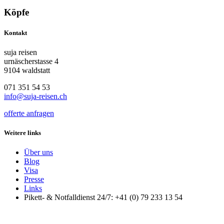
Köpfe
Kontakt
suja reisen
urnäscherstasse 4
9104 waldstatt
071 351 54 53
info@suja-reisen.ch
offerte anfragen
Weitere links
Über uns
Blog
Visa
Presse
Links
Pikett- & Notfalldienst 24/7: +41 (0) 79 233 13 54