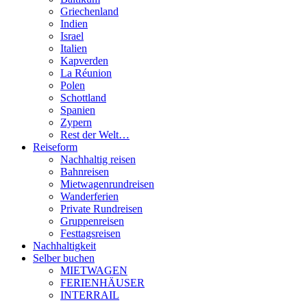
Griechenland
Indien
Israel
Italien
Kapverden
La Réunion
Polen
Schottland
Spanien
Zypern
Rest der Welt…
Reiseform
Nachhaltig reisen
Bahnreisen
Mietwagenrundreisen
Wanderferien
Private Rundreisen
Gruppenreisen
Festtagsreisen
Nachhaltigkeit
Selber buchen
MIETWAGEN
FERIENHÄUSER
INTERRAIL