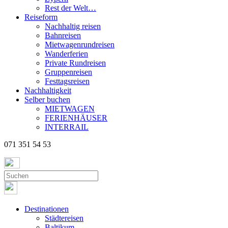
Rest der Welt…
Reiseform
Nachhaltig reisen
Bahnreisen
Mietwagenrundreisen
Wanderferien
Private Rundreisen
Gruppenreisen
Festtagsreisen
Nachhaltigkeit
Selber buchen
MIETWAGEN
FERIENHÄUSER
INTERRAIL
071 351 54 53
Destinationen
Städtereisen
Baltikum