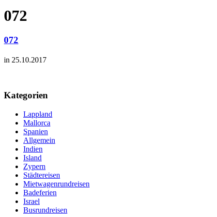
072
072
in 25.10.2017
Kategorien
Lappland
Mallorca
Spanien
Allgemein
Indien
Island
Zypern
Städtereisen
Mietwagenrundreisen
Badeferien
Israel
Busrundreisen