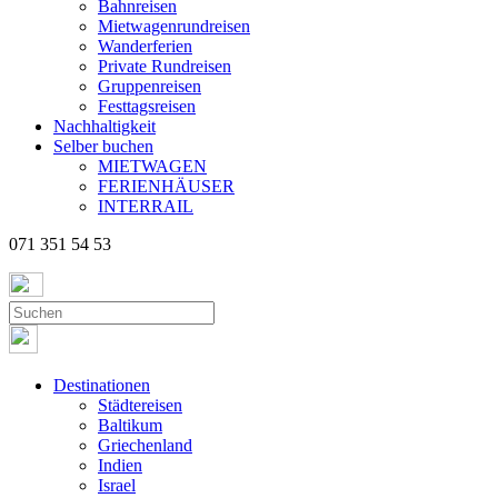
Bahnreisen
Mietwagenrundreisen
Wanderferien
Private Rundreisen
Gruppenreisen
Festtagsreisen
Nachhaltigkeit
Selber buchen
MIETWAGEN
FERIENHÄUSER
INTERRAIL
071 351 54 53
Destinationen
Städtereisen
Baltikum
Griechenland
Indien
Israel