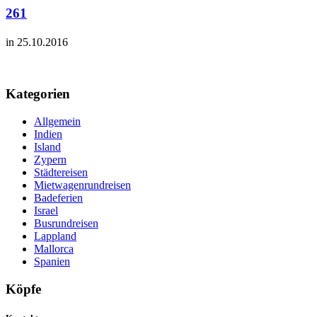
261
in 25.10.2016
Kategorien
Allgemein
Indien
Island
Zypern
Städtereisen
Mietwagenrundreisen
Badeferien
Israel
Busrundreisen
Lappland
Mallorca
Spanien
Köpfe