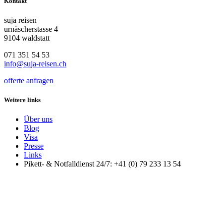
Kontakt
suja reisen
urnäscherstasse 4
9104 waldstatt
071 351 54 53
info@suja-reisen.ch
offerte anfragen
Weitere links
Über uns
Blog
Visa
Presse
Links
Pikett- & Notfalldienst 24/7: +41 (0) 79 233 13 54