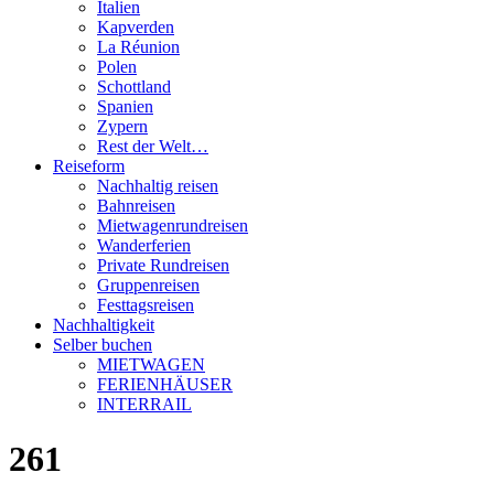
Italien
Kapverden
La Réunion
Polen
Schottland
Spanien
Zypern
Rest der Welt…
Reiseform
Nachhaltig reisen
Bahnreisen
Mietwagenrundreisen
Wanderferien
Private Rundreisen
Gruppenreisen
Festtagsreisen
Nachhaltigkeit
Selber buchen
MIETWAGEN
FERIENHÄUSER
INTERRAIL
261