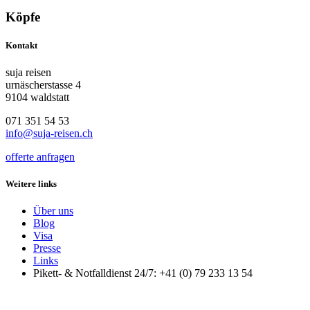
Köpfe
Kontakt
suja reisen
urnäscherstasse 4
9104 waldstatt
071 351 54 53
info@suja-reisen.ch
offerte anfragen
Weitere links
Über uns
Blog
Visa
Presse
Links
Pikett- & Notfalldienst 24/7: +41 (0) 79 233 13 54