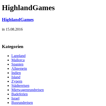
HighlandGames
HighlandGames
in 15.08.2016
Kategorien
Lappland
Mallorca
Spanien
Allgemein
Indien
Island
Zypern
Städtereisen
Mietwagenrundreisen
Badeferien
Israel
Busrundreisen