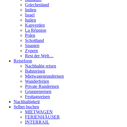
Griechenland
Indien
Israel
Italien
Kapverden
La Réunion
Polen
Schottland
Spanien
Zypern
Rest der Welt…
Reiseform
Nachhaltig reisen
Bahnreisen
Mietwagenrundreisen
Wanderferien
Private Rundreisen
Gruppenreisen
Festtagsreisen
Nachhaltigkeit
Selber buchen
MIETWAGEN
FERIENHÄUSER
INTERRAIL