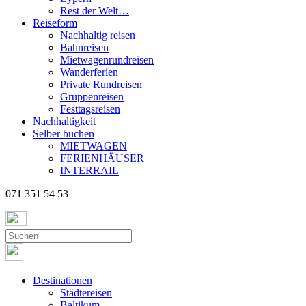
Rest der Welt…
Reiseform
Nachhaltig reisen
Bahnreisen
Mietwagenrundreisen
Wanderferien
Private Rundreisen
Gruppenreisen
Festtagsreisen
Nachhaltigkeit
Selber buchen
MIETWAGEN
FERIENHÄUSER
INTERRAIL
071 351 54 53
Destinationen
Städtereisen
Baltikum