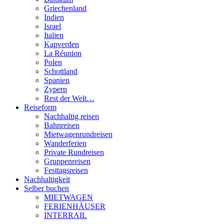
Griechenland
Indien
Israel
Italien
Kapverden
La Réunion
Polen
Schottland
Spanien
Zypern
Rest der Welt…
Reiseform
Nachhaltig reisen
Bahnreisen
Mietwagenrundreisen
Wanderferien
Private Rundreisen
Gruppenreisen
Festtagsreisen
Nachhaltigkeit
Selber buchen
MIETWAGEN
FERIENHÄUSER
INTERRAIL