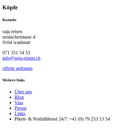
Köpfe
Kontakt
suja reisen
urnäscherstasse 4
9104 waldstatt
071 351 54 53
info@suja-reisen.ch
offerte anfragen
Weitere links
Über uns
Blog
Visa
Presse
Links
Pikett- & Notfalldienst 24/7: +41 (0) 79 233 13 54