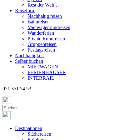
Rest der Welt…
Reiseform
Nachhaltig reisen
Bahnreisen
Mietwagenrundreisen
Wanderferien
Private Rundreisen
Gruppenreisen
Festtagsreisen
Nachhaltigkeit
Selber buchen
MIETWAGEN
FERIENHÄUSER
INTERRAIL
071 351 54 53
Destinationen
Städtereisen
Baltikum