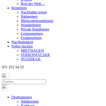
Rest der Welt…
Reiseform
Nachhaltig reisen
Bahnreisen
Mietwagenrundreisen
Wanderferien
Private Rundreisen
Gruppenreisen
Festtagsreisen
Nachhaltigkeit
Selber buchen
MIETWAGEN
FERIENHÄUSER
INTERRAIL
071 351 54 53
Destinationen
Städtereisen
Baltikum