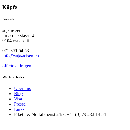
Köpfe
Kontakt
suja reisen
urnäscherstasse 4
9104 waldstatt
071 351 54 53
info@suja-reisen.ch
offerte anfragen
Weitere links
Über uns
Blog
Visa
Presse
Links
Pikett- & Notfalldienst 24/7: +41 (0) 79 233 13 54