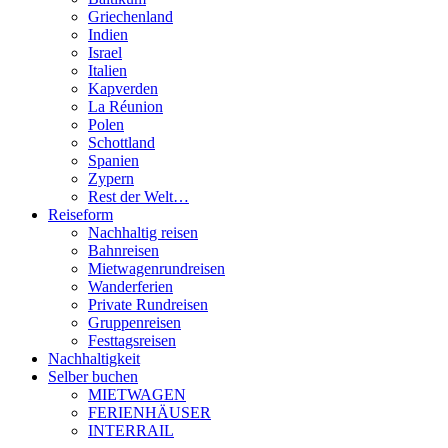
Griechenland
Indien
Israel
Italien
Kapverden
La Réunion
Polen
Schottland
Spanien
Zypern
Rest der Welt…
Reiseform
Nachhaltig reisen
Bahnreisen
Mietwagenrundreisen
Wanderferien
Private Rundreisen
Gruppenreisen
Festtagsreisen
Nachhaltigkeit
Selber buchen
MIETWAGEN
FERIENHÄUSER
INTERRAIL