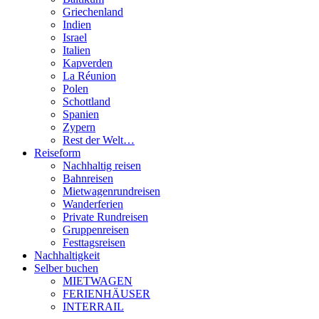
Griechenland
Indien
Israel
Italien
Kapverden
La Réunion
Polen
Schottland
Spanien
Zypern
Rest der Welt…
Reiseform
Nachhaltig reisen
Bahnreisen
Mietwagenrundreisen
Wanderferien
Private Rundreisen
Gruppenreisen
Festtagsreisen
Nachhaltigkeit
Selber buchen
MIETWAGEN
FERIENHÄUSER
INTERRAIL