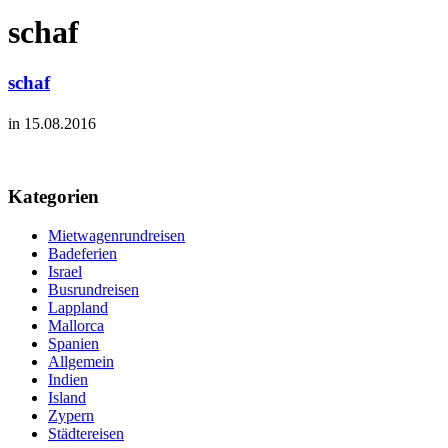
schaf
schaf
in 15.08.2016
Kategorien
Mietwagenrundreisen
Badeferien
Israel
Busrundreisen
Lappland
Mallorca
Spanien
Allgemein
Indien
Island
Zypern
Städtereisen