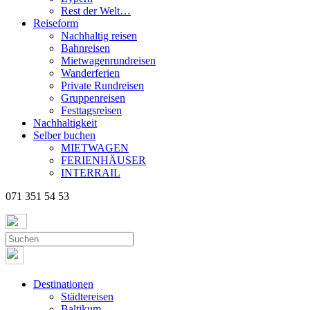
Rest der Welt…
Reiseform
Nachhaltig reisen
Bahnreisen
Mietwagenrundreisen
Wanderferien
Private Rundreisen
Gruppenreisen
Festtagsreisen
Nachhaltigkeit
Selber buchen
MIETWAGEN
FERIENHÄUSER
INTERRAIL
071 351 54 53
Destinationen
Städtereisen
Baltikum