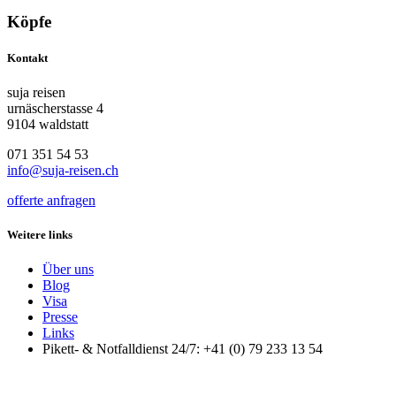
Köpfe
Kontakt
suja reisen
urnäscherstasse 4
9104 waldstatt
071 351 54 53
info@suja-reisen.ch
offerte anfragen
Weitere links
Über uns
Blog
Visa
Presse
Links
Pikett- & Notfalldienst 24/7: +41 (0) 79 233 13 54