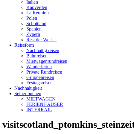
Italien
Kapverden
La Réunion
Polen
Schottland
Spanien
Zypern
Rest der Welt…
Reiseform
Nachhaltig reisen
Bahnreisen
Mietwagenrundreisen
Wanderferien
Private Rundreisen
Gruppenreisen
Festtagsreisen
Nachhaltigkeit
Selber buchen
MIETWAGEN
FERIENHÄUSER
INTERRAIL
visitscotland_ptomkins_steinzei