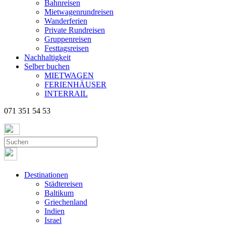
Bahnreisen
Mietwagenrundreisen
Wanderferien
Private Rundreisen
Gruppenreisen
Festtagsreisen
Nachhaltigkeit
Selber buchen
MIETWAGEN
FERIENHÄUSER
INTERRAIL
071 351 54 53
Destinationen
Städtereisen
Baltikum
Griechenland
Indien
Israel