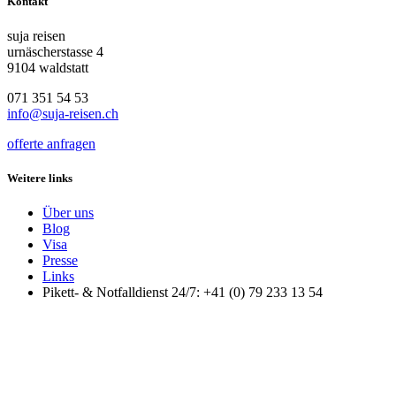
Kontakt
suja reisen
urnäscherstasse 4
9104 waldstatt
071 351 54 53
info@suja-reisen.ch
offerte anfragen
Weitere links
Über uns
Blog
Visa
Presse
Links
Pikett- & Notfalldienst 24/7: +41 (0) 79 233 13 54