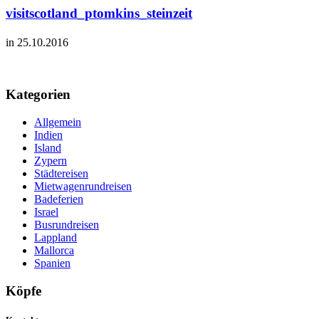
visitscotland_ptomkins_steinzeit
in 25.10.2016
Kategorien
Allgemein
Indien
Island
Zypern
Städtereisen
Mietwagenrundreisen
Badeferien
Israel
Busrundreisen
Lappland
Mallorca
Spanien
Köpfe