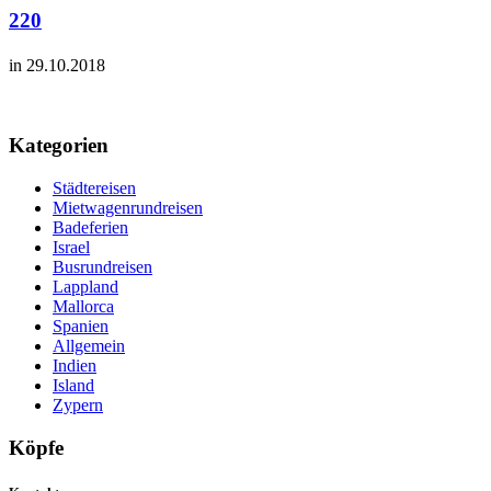
220
in 29.10.2018
Kategorien
Städtereisen
Mietwagenrundreisen
Badeferien
Israel
Busrundreisen
Lappland
Mallorca
Spanien
Allgemein
Indien
Island
Zypern
Köpfe