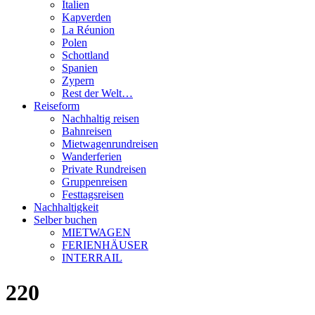
Italien
Kapverden
La Réunion
Polen
Schottland
Spanien
Zypern
Rest der Welt…
Reiseform
Nachhaltig reisen
Bahnreisen
Mietwagenrundreisen
Wanderferien
Private Rundreisen
Gruppenreisen
Festtagsreisen
Nachhaltigkeit
Selber buchen
MIETWAGEN
FERIENHÄUSER
INTERRAIL
220