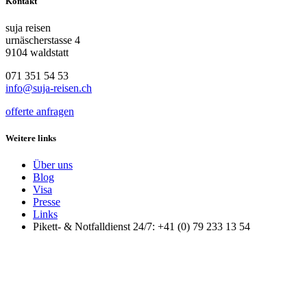
Kontakt
suja reisen
urnäscherstasse 4
9104 waldstatt
071 351 54 53
info@suja-reisen.ch
offerte anfragen
Weitere links
Über uns
Blog
Visa
Presse
Links
Pikett- & Notfalldienst 24/7: +41 (0) 79 233 13 54