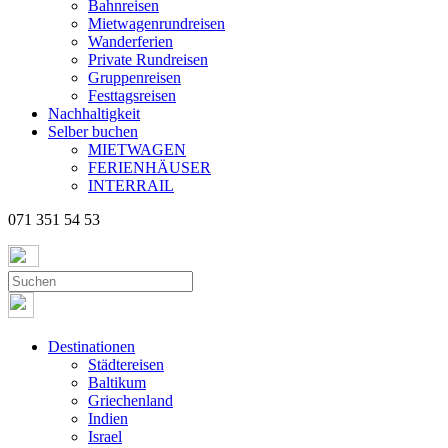
Bahnreisen
Mietwagenrundreisen
Wanderferien
Private Rundreisen
Gruppenreisen
Festtagsreisen
Nachhaltigkeit
Selber buchen
MIETWAGEN
FERIENHÄUSER
INTERRAIL
071 351 54 53
Destinationen
Städtereisen
Baltikum
Griechenland
Indien
Israel