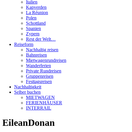
Italien
Kapverden
La Réunion
Polen
Schottland
Spanien
Zypern
Rest der Welt…
Reiseform
Nachhaltig reisen
Bahnreisen
Mietwagenrundreisen
Wanderferien
Private Rundreisen
Gruppenreisen
Festtagsreisen
Nachhaltigkeit
Selber buchen
MIETWAGEN
FERIENHÄUSER
INTERRAIL
EileanDonan