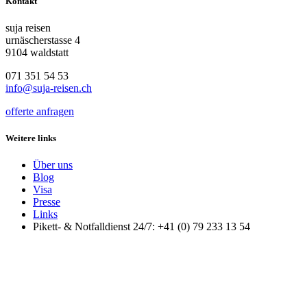
Kontakt
suja reisen
urnäscherstasse 4
9104 waldstatt
071 351 54 53
info@suja-reisen.ch
offerte anfragen
Weitere links
Über uns
Blog
Visa
Presse
Links
Pikett- & Notfalldienst 24/7: +41 (0) 79 233 13 54