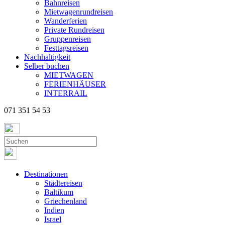
Bahnreisen
Mietwagenrundreisen
Wanderferien
Private Rundreisen
Gruppenreisen
Festtagsreisen
Nachhaltigkeit
Selber buchen
MIETWAGEN
FERIENHÄUSER
INTERRAIL
071 351 54 53
Destinationen
Städtereisen
Baltikum
Griechenland
Indien
Israel