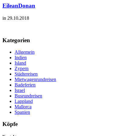
EileanDonan
in 29.10.2018
Kategorien
Allgemein
Indien
Island
Zypern
Städtereisen
Mietwagenrundreisen
Badeferien
Israel
Busrundreisen
Lappland
Mallorca
Spanien
Köpfe