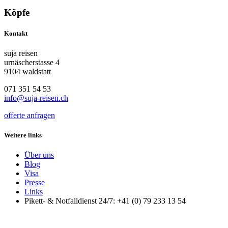
Köpfe
Kontakt
suja reisen
urnäscherstasse 4
9104 waldstatt
071 351 54 53
info@suja-reisen.ch
offerte anfragen
Weitere links
Über uns
Blog
Visa
Presse
Links
Pikett- & Notfalldienst 24/7: +41 (0) 79 233 13 54