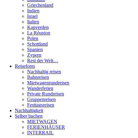
Griechenland
Indien
Israel
Italien
Kapverden
La Réunion
Polen
Schottland
Spanien
Zypern
Rest der Welt…
Reiseform
Nachhaltig reisen
Bahnreisen
Mietwagenrundreisen
Wanderferien
Private Rundreisen
Gruppenreisen
Festtagsreisen
Nachhaltigkeit
Selber buchen
MIETWAGEN
FERIENHÄUSER
INTERRAIL