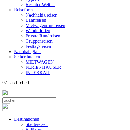
Rest der Welt…
Reiseform
Nachhaltig reisen
Bahnreisen
Mietwagenrundreisen
Wanderferien
Private Rundreisen
Gruppenreisen
Festtagsreisen
Nachhaltigkeit
Selber buchen
MIETWAGEN
FERIENHÄUSER
INTERRAIL
071 351 54 53
Destinationen
Städtereisen
Baltikum