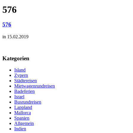
576
576
in 15.02.2019
Kategorien
Island
Zypern
Städtereisen
Mietwagenrundreisen
Badeferien
Israel
Busrundreisen
Lappland
Mallorca
Spanien
Allgemein
Indien