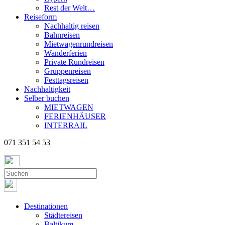
Rest der Welt…
Reiseform
Nachhaltig reisen
Bahnreisen
Mietwagenrundreisen
Wanderferien
Private Rundreisen
Gruppenreisen
Festtagsreisen
Nachhaltigkeit
Selber buchen
MIETWAGEN
FERIENHÄUSER
INTERRAIL
071 351 54 53
Destinationen
Städtereisen
Baltikum