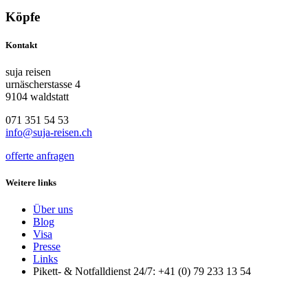
Köpfe
Kontakt
suja reisen
urnäscherstasse 4
9104 waldstatt
071 351 54 53
info@suja-reisen.ch
offerte anfragen
Weitere links
Über uns
Blog
Visa
Presse
Links
Pikett- & Notfalldienst 24/7: +41 (0) 79 233 13 54