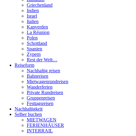
Griechenland
Indien
Israel
Italien
Kapverden
La Réunion
Polen
Schottland
Spanien
Zypern
Rest der Welt…
Reiseform
Nachhaltig reisen
Bahnreisen
Mietwagenrundreisen
Wanderferien
Private Rundreisen
Gruppenreisen
Festtagsreisen
Nachhaltigkeit
Selber buchen
MIETWAGEN
FERIENHÄUSER
INTERRAIL