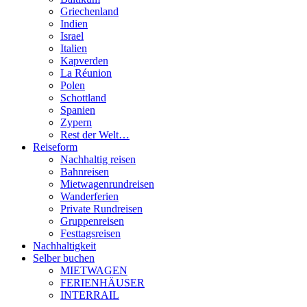
Griechenland
Indien
Israel
Italien
Kapverden
La Réunion
Polen
Schottland
Spanien
Zypern
Rest der Welt…
Reiseform
Nachhaltig reisen
Bahnreisen
Mietwagenrundreisen
Wanderferien
Private Rundreisen
Gruppenreisen
Festtagsreisen
Nachhaltigkeit
Selber buchen
MIETWAGEN
FERIENHÄUSER
INTERRAIL