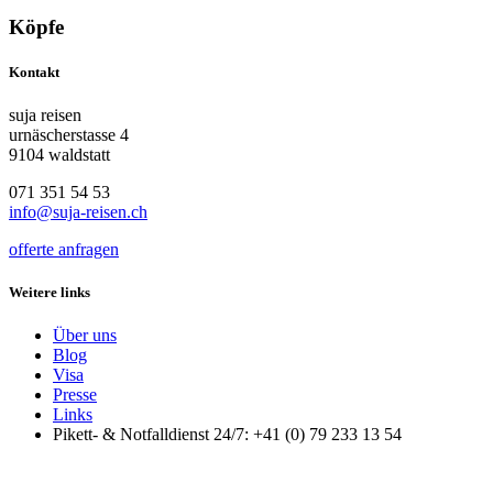
Köpfe
Kontakt
suja reisen
urnäscherstasse 4
9104 waldstatt
071 351 54 53
info@suja-reisen.ch
offerte anfragen
Weitere links
Über uns
Blog
Visa
Presse
Links
Pikett- & Notfalldienst 24/7: +41 (0) 79 233 13 54