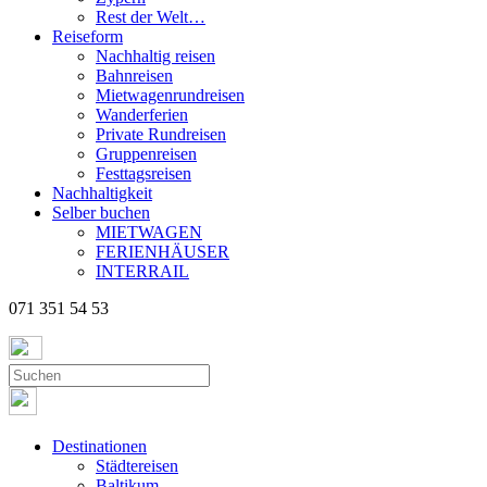
Rest der Welt…
Reiseform
Nachhaltig reisen
Bahnreisen
Mietwagenrundreisen
Wanderferien
Private Rundreisen
Gruppenreisen
Festtagsreisen
Nachhaltigkeit
Selber buchen
MIETWAGEN
FERIENHÄUSER
INTERRAIL
071 351 54 53
Destinationen
Städtereisen
Baltikum