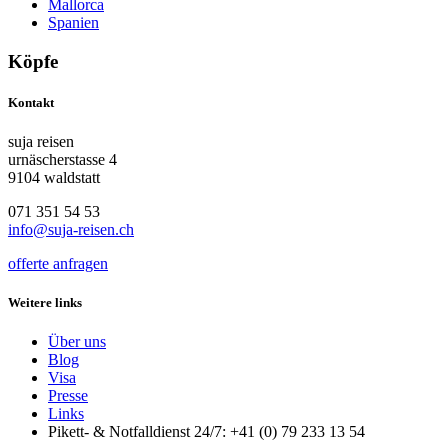
Mallorca
Spanien
Köpfe
Kontakt
suja reisen
urnäscherstasse 4
9104 waldstatt
071 351 54 53
info@suja-reisen.ch
offerte anfragen
Weitere links
Über uns
Blog
Visa
Presse
Links
Pikett- & Notfalldienst 24/7: +41 (0) 79 233 13 54