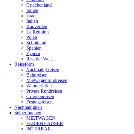
Griechenland
Indien
Israel
Italien
Kapverden
La Réunion
Polen
Schottland
Spanien
Zypern
Rest der Welt…
Reiseform
Nachhaltig reisen
Bahnreisen
Mietwagenrundreisen
Wanderferien
Private Rundreisen
Gruppenreisen
Festtagsreisen
Nachhaltigkeit
Selber buchen
MIETWAGEN
FERIENHÄUSER
INTERRAIL