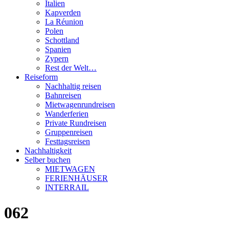
Italien
Kapverden
La Réunion
Polen
Schottland
Spanien
Zypern
Rest der Welt…
Reiseform
Nachhaltig reisen
Bahnreisen
Mietwagenrundreisen
Wanderferien
Private Rundreisen
Gruppenreisen
Festtagsreisen
Nachhaltigkeit
Selber buchen
MIETWAGEN
FERIENHÄUSER
INTERRAIL
062