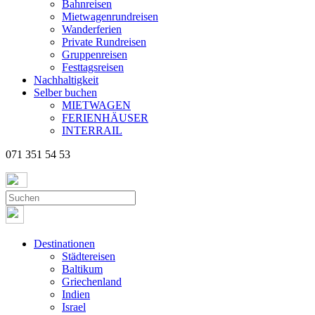
Bahnreisen
Mietwagenrundreisen
Wanderferien
Private Rundreisen
Gruppenreisen
Festtagsreisen
Nachhaltigkeit
Selber buchen
MIETWAGEN
FERIENHÄUSER
INTERRAIL
071 351 54 53
Destinationen
Städtereisen
Baltikum
Griechenland
Indien
Israel