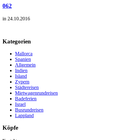
062
in 24.10.2016
Kategorien
Mallorca
Spanien
Allgemein
Indien
Island
Zypern
Städtereisen
Mietwagenrundreisen
Badeferien
Israel
Busrundreisen
Lappland
Köpfe