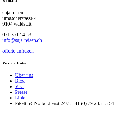
Kontakt
suja reisen
urnäscherstasse 4
9104 waldstatt
071 351 54 53
info@suja-reisen.ch
offerte anfragen
Weitere links
Über uns
Blog
Visa
Presse
Links
Pikett- & Notfalldienst 24/7: +41 (0) 79 233 13 54