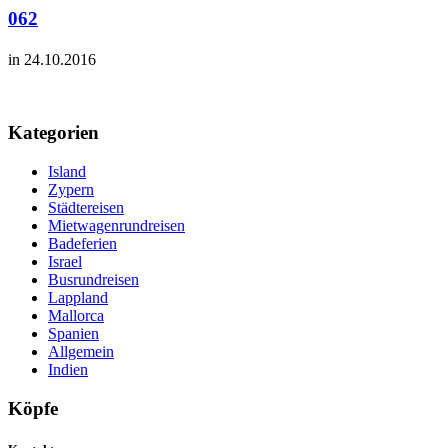
062
in 24.10.2016
Kategorien
Island
Zypern
Städtereisen
Mietwagenrundreisen
Badeferien
Israel
Busrundreisen
Lappland
Mallorca
Spanien
Allgemein
Indien
Köpfe