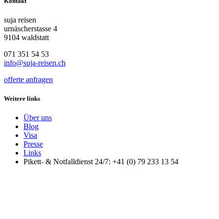
Kontakt
suja reisen
urnäscherstasse 4
9104 waldstatt
071 351 54 53
info@suja-reisen.ch
offerte anfragen
Weitere links
Über uns
Blog
Visa
Presse
Links
Pikett- & Notfalldienst 24/7: +41 (0) 79 233 13 54