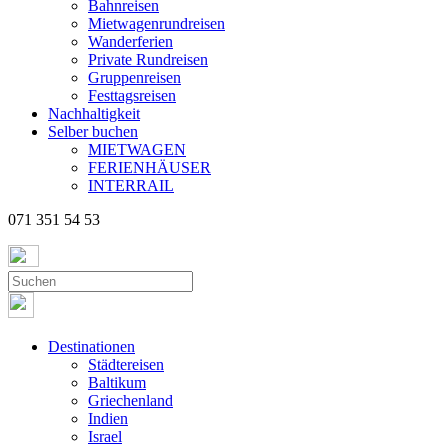
Bahnreisen
Mietwagenrundreisen
Wanderferien
Private Rundreisen
Gruppenreisen
Festtagsreisen
Nachhaltigkeit
Selber buchen
MIETWAGEN
FERIENHÄUSER
INTERRAIL
071 351 54 53
Destinationen
Städtereisen
Baltikum
Griechenland
Indien
Israel