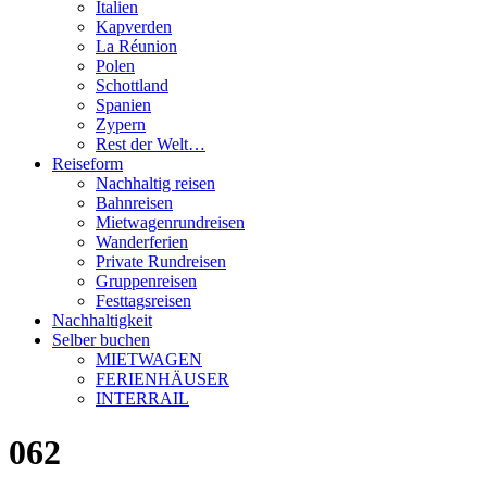
Italien
Kapverden
La Réunion
Polen
Schottland
Spanien
Zypern
Rest der Welt…
Reiseform
Nachhaltig reisen
Bahnreisen
Mietwagenrundreisen
Wanderferien
Private Rundreisen
Gruppenreisen
Festtagsreisen
Nachhaltigkeit
Selber buchen
MIETWAGEN
FERIENHÄUSER
INTERRAIL
062